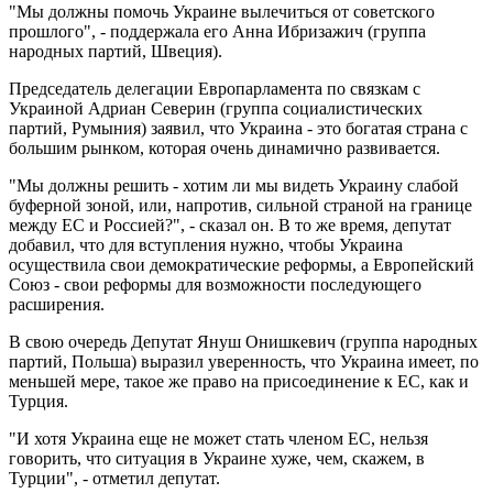
"Мы должны помочь Украине вылечиться от советского
прошлого", - поддержала его Анна Ибризажич (группа
народных партий, Швеция).
Председатель делегации Европарламента по связкам с
Украиной Адриан Северин (группа социалистических
партий, Румыния) заявил, что Украина - это богатая страна с
большим рынком, которая очень динамично развивается.
"Мы должны решить - хотим ли мы видеть Украину слабой
буферной зоной, или, напротив, сильной страной на границе
между ЕС и Россией?", - сказал он. В то же время, депутат
добавил, что для вступления нужно, чтобы Украина
осуществила свои демократические реформы, а Европейский
Союз - свои реформы для возможности последующего
расширения.
В свою очередь Депутат Януш Онишкевич (группа народных
партий, Польша) выразил уверенность, что Украина имеет, по
меньшей мере, такое же право на присоединение к ЕС, как и
Турция.
"И хотя Украина еще не может стать членом ЕС, нельзя
говорить, что ситуация в Украине хуже, чем, скажем, в
Турции", - отметил депутат.