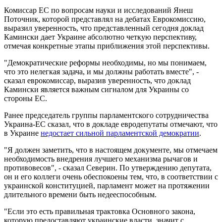
Комиссар ЕС по вопросам науки и исследований Янеш
Поточник, которой представлял на дебатах Еврокомиссию,
выразил уверенность, что представленный сегодня доклад
Камински дает Украине абсолютно четкую перспективу,
отмечая конкретные этапы приближения этой перспективы.
"Демократические реформы необходимы, но мы понимаем,
что это нелегкая задача, и мы должны работать вместе", -
сказал еврокомиссар, выразив уверенность, что доклад
Камински является важным сигналом для Украины со
стороны ЕС.
Ранее председатель группы парламентского сотрудничества
Украина-ЕС сказал, что в докладе евродепутаты отмечают, что
в Украине
недостает сильной парламентской демократии
.
"Я должен заметить, что в настоящем документе, мы отмечаем
необходимость внедрения лучшего механизма рычагов и
противовесов", - сказал Северин. По утверждению депутата,
он и его коллеги очень обеспокоены тем, что, в соответствии с
украинской конституцией, парламент может на протяжении
длительного времени быть недееспособным.
"Если это есть правильная трактовка Основного закона,
которую предоставляют украинские власти, значит с