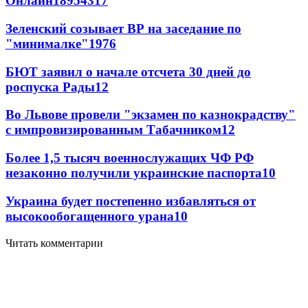
Онлайн
189
54
317
Зеленский созывает ВР на заседание по
"минималке"
19
76
БЮТ заявил о начале отсчета 30 дней до
роспуска Рады
12
Во Львове провели "экзамен по казнокрадству"
с импровизированным Табачником
12
Более 1,5 тысяч военнослужащих ЧФ РФ
незаконно получили украинские паспорта
10
Украина будет постепенно избавляться от
высокообогащенного урана
10
Читать комментарии