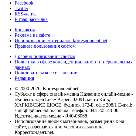
Facebook
Twitter
RSS-ленты
E-mail рассылка
Контакты
Реклама на сайте
Использование материалов korrespondent.net
Правила пользования сайтом
Договор пользования сайтом
Политика в сфере конфиденциальности и персональных
данных
Пользовательское соглашение
Редакция
© 2000-2026, Korrespondent.net
Субъект в сфере онлайн-медиа Название онлайн-медиа -
«КореспонденТ.net» Адрес: 02091, місто Київ,
ХАРКІВСЬКЕ ШОСЕ, будинок 172-Б, офіс 208/1 E-mail:
sunlight@mediadim.com.ua
Телефон: 044-205-43-00
Идентификатор медиа - R40-06068
Использование любых материалов, размещённых на
сайте, разрешается при условии ссылки на
Корреспондент.net.