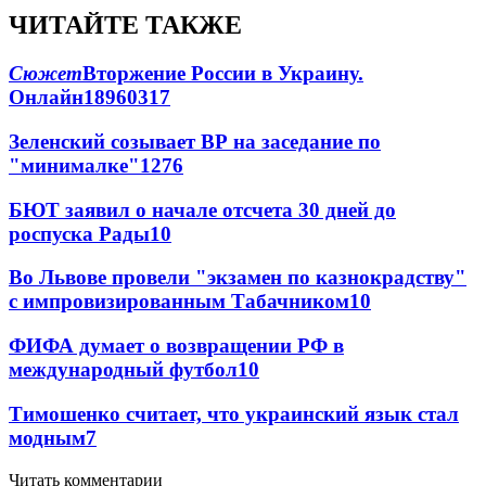
ЧИТАЙТЕ ТАКЖЕ
Сюжет
Вторжение России в Украину.
Онлайн
189
60
317
Зеленский созывает ВР на заседание по
"минималке"
12
76
БЮТ заявил о начале отсчета 30 дней до
роспуска Рады
10
Во Львове провели "экзамен по казнокрадству"
с импровизированным Табачником
10
ФИФА думает о возвращении РФ в
международный футбол
10
Тимошенко считает, что украинский язык стал
модным
7
Читать комментарии