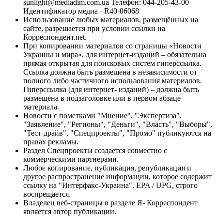
sunlight@mediadim.com.ua
Телефон: 044-205-43-00
Идентификатор медиа - R40-06068
Использование любых материалов, размещённых на
сайте, разрешается при условии ссылки на
Корреспондент.net.
При копировании материалов со страницы «Новости
Украины и мира», для интернет-изданий – обязательна
прямая открытая для поисковых систем гиперссылка.
Ссылка должна быть размещена в независимости от
полного либо частичного использования материалов.
Гиперссылка (для интернет- изданий) – должна быть
размещена в подзаголовке или в первом абзаце
материала.
Новости с пометками "Мнение", "Экспертиза",
"Заявление", "Регионы", "Деньги", "Власть", "Выборы",
"Тест-драйв", "Спецпроекты", "Промо" публикуются на
правах рекламы.
Раздел Спецпроекты создается совместно с
коммерческими партнерами.
Любое копирование, публикация, републикация и
другое распространение информации, которое содержит
ссылку на "Интерфакс-Украина", EPA / UPG, строго
воспрещается.
Владелец веб-страницы в разделе Я- Корреспондент
является автор публикации.