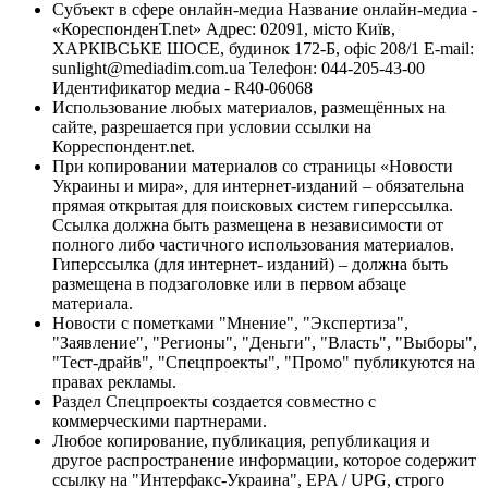
Субъект в сфере онлайн-медиа Название онлайн-медиа -
«КореспонденТ.net» Адрес: 02091, місто Київ,
ХАРКІВСЬКЕ ШОСЕ, будинок 172-Б, офіс 208/1 E-mail:
sunlight@mediadim.com.ua
Телефон: 044-205-43-00
Идентификатор медиа - R40-06068
Использование любых материалов, размещённых на
сайте, разрешается при условии ссылки на
Корреспондент.net.
При копировании материалов со страницы «Новости
Украины и мира», для интернет-изданий – обязательна
прямая открытая для поисковых систем гиперссылка.
Ссылка должна быть размещена в независимости от
полного либо частичного использования материалов.
Гиперссылка (для интернет- изданий) – должна быть
размещена в подзаголовке или в первом абзаце
материала.
Новости с пометками "Мнение", "Экспертиза",
"Заявление", "Регионы", "Деньги", "Власть", "Выборы",
"Тест-драйв", "Спецпроекты", "Промо" публикуются на
правах рекламы.
Раздел Спецпроекты создается совместно с
коммерческими партнерами.
Любое копирование, публикация, републикация и
другое распространение информации, которое содержит
ссылку на "Интерфакс-Украина", EPA / UPG, строго