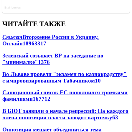
ЧИТАЙТЕ ТАКЖЕ
Сюжет
Вторжение России в Украину.
Онлайн
189
63
317
Зеленский созывает ВР на заседание по
"минималке"
13
76
Во Львове провели "экзамен по казнокрадству"
с импровизированным Табачником
10
Санкционный список ЕС пополнился громкими
фамилиями
167
7
12
В БЮТ заявили о начале репрессий: На каждого
члена оппозиции власти заводят карточку
6
3
Оппозиции мешает объединиться тема