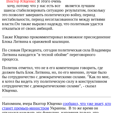
Виктор Ющенко
: Я этого очень
хочу, потому что у нас есть все
является лучшим
шансы стабилизировать ситуацию
результатом, поскольку
это позволит завершить политическую войну, период
нестабильности, период несогласованности между ветвями
власти.Он также выразил надежду, что политикам удастся
отказаться от своих амбиций.
Также Ющенко прокомментировал возможное присоединение
Блока Литвина к оранжевой коалиции.
По словам Президента, сегодня политическая сила Владимира
Литвина находится "в тесной обойме" переговорного
процесса.
Политик отметил, что не в его компетенции говорить, где
должен быть Блок Литвина, но, по его мнению, лучше было
бы сотрудничество с демократическими силами. "Как по мне,
я хотел бы видеть эту политическую силу в конструктивном
сотрудничестве с демократическими силами", - сказал
Ющенко.
Напомним, вчера Вкитор Ющенко
сообщил, что уже знает, кто
станет премьер-министром
Украины. В то же время он
отказался называть эту фамилию, напомнив только, что