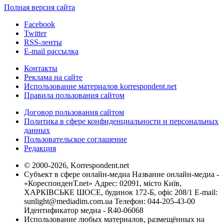
Полная версия сайта
Facebook
Twitter
RSS-ленты
E-mail рассылка
Контакты
Реклама на сайте
Использование материалов korrespondent.net
Правила пользования сайтом
Договор пользования сайтом
Политика в сфере конфиденциальности и персональных
данных
Пользовательское соглашение
Редакция
© 2000-2026, Korrespondent.net
Субъект в сфере онлайн-медиа Название онлайн-медиа -
«КореспонденТ.net» Адрес: 02091, місто Київ,
ХАРКІВСЬКЕ ШОСЕ, будинок 172-Б, офіс 208/1 E-mail:
sunlight@mediadim.com.ua
Телефон: 044-205-43-00
Идентификатор медиа - R40-06068
Использование любых материалов, размещённых на