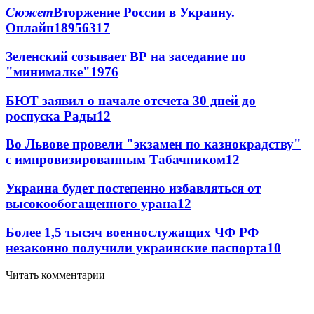
Сюжет
Вторжение России в Украину.
Онлайн
189
56
317
Зеленский созывает ВР на заседание по
"минималке"
19
76
БЮТ заявил о начале отсчета 30 дней до
роспуска Рады
12
Во Львове провели "экзамен по казнокрадству"
с импровизированным Табачником
12
Украина будет постепенно избавляться от
высокообогащенного урана
12
Более 1,5 тысяч военнослужащих ЧФ РФ
незаконно получили украинские паспорта
10
Читать комментарии