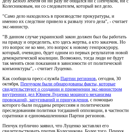
делу
Белого лебедя
он ни разу не общался ни с Пенчуком, ни с
Колесниковым, ни со следователем, который вел дело.
"Само дело находилось в производстве прокуратуры, и
именно их следствие привело к развалу этого дела", - считает
экс-министр.
"В данном случае украинский закон должен был бы работать
на правду и определить, кто здесь жертва, а кто заказчик. Но
это вопрос не ко мне, это вопрос к новому генпрокурору,
который, очевидно, будет одним из первых результатов новой
демократической коалиции. Возможно, тогда люди не будут
так менять свои показания в зависимости от политической
конъюнктуры", - считает Луценко.
Как сообщила пресс-служба
Партии регионов
, сегодня, 30
октября,
Пенчуком были обнародованы факты, которые
свидетельствуют о создании и применении экс-министром
внутренних дел Юрием Луценко мощного механизма
провокаций, запугиваний и принуждения
, с помощью
которого были подданы репрессиям и политическим
преследованиям политики тогдашней оппозиции, в частности
соратники и единомышленники Партии регионов.
Пенчук публично заявил, что Луценко заставлял его
свидетельствовать против Колесникова. Более того, Пенчук