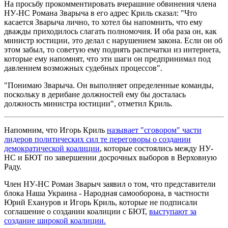
На просьбу прокомментировать вчерашние обвинения члена
НУ-НС Романа Зварыча в его адрес Криль сказал: "Что
касается Зварыча лично, то хотел бы напомнить, что ему
дважды приходилось слагать полномочия. И оба раза он, как
министр юстиции, это делал с нарушением закона. Если он об
этом забыл, то советую ему поднять распечатки из интернета,
которые ему напомнят, что эти шаги он предпринимал под
давлением возможных судебных процессов".
"Понимаю Зварыча. Он выполняет определенные команды,
поскольку в дерибане должностей ему бы досталась
должность министра юстиции", отметил Криль.
Напомним, что Игорь Криль
называет "сговором" части
лидеров политических сил те переговоры о создании
демократической коалиции
, которые состоялись между НУ-
НС и БЮТ по завершении досрочных выборов в Верховную
Раду.
Член НУ-НС Роман Зварыч заявил о том, что представители
блока Наша Украина - Народная самооборона, в частности
Юрий Ехануров и Игорь Криль, которые не подписали
соглашение о создании коалиции с БЮТ,
выступают за
создание широкой коалиции.