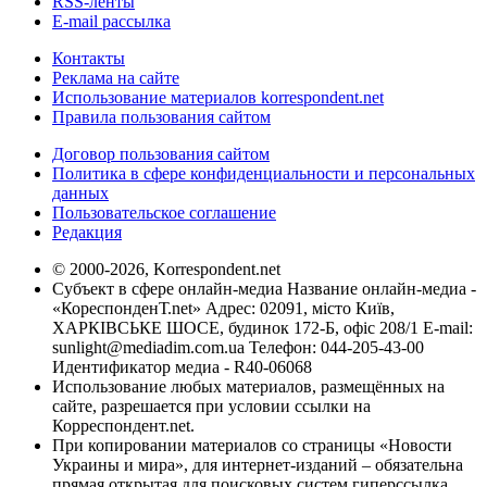
RSS-ленты
E-mail рассылка
Контакты
Реклама на сайте
Использование материалов korrespondent.net
Правила пользования сайтом
Договор пользования сайтом
Политика в сфере конфиденциальности и персональных
данных
Пользовательское соглашение
Редакция
© 2000-2026, Korrespondent.net
Субъект в сфере онлайн-медиа Название онлайн-медиа -
«КореспонденТ.net» Адрес: 02091, місто Київ,
ХАРКІВСЬКЕ ШОСЕ, будинок 172-Б, офіс 208/1 E-mail:
sunlight@mediadim.com.ua
Телефон: 044-205-43-00
Идентификатор медиа - R40-06068
Использование любых материалов, размещённых на
сайте, разрешается при условии ссылки на
Корреспондент.net.
При копировании материалов со страницы «Новости
Украины и мира», для интернет-изданий – обязательна
прямая открытая для поисковых систем гиперссылка.