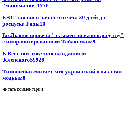
"минималке"
17
76
БЮТ заявил о начале отсчета 30 дней до
роспуска Рады
10
Во Львове провели "экзамен по казнокрадству"
с импровизированным Табачником
9
В Венгрии озвучили ожидания от
Зеленского
59
9
28
Тимошенко считает, что украинский язык стал
модным
8
Читать комментарии