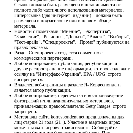
Ссылка должна быть размещена в независимости от
полного либо частичного использования материалов.
Гиперссылка (для интернет- изданий) – должна быть
размещена в подзаголовке или в первом абзаце
материала.
Новости с пометками "Мнение", "Экспертиза",
"Заявление", "Регионы", "Деньги", "Власть", "Выборы",
"Тест-драйв", "Спецпроекты", "Промо" публикуются на
правах рекламы.
Раздел Спецпроекты создается совместно с
коммерческими партнерами.
Любое копирование, публикация, републикация и
другое распространение информации, которое содержит
ссылку на "Интерфакс-Украина", EPA / UPG, строго
воспрещается.
Владелец веб-страницы в разделе Я- Корреспондент
является автор публикации.
Любое копирование, перепечатка и воспроизведение
фотографий и/или аудиовизуальных материалов,
принадлежащих правообладателю Getty Images, строго
запрещено.
Материалы сайта korrespondent.net предназначены для
лиц старше 21 года (21+). Участие в азартных играх
может вызвать игровую зависимость. Соблюдайте
правила (принципы) ответственной игры. При