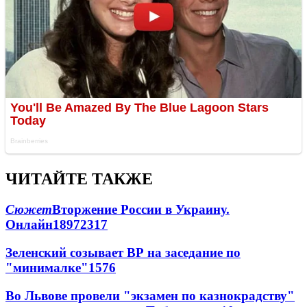
ЧИТАЙТЕ ТАКЖЕ
Сюжет
Вторжение России в Украину.
Онлайн
189
72
317
Зеленский созывает ВР на заседание по
"минималке"
15
76
Во Львове провели "экзамен по казнокрадству"