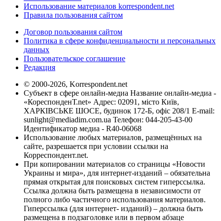
Использование материалов korrespondent.net
Правила пользования сайтом
Договор пользования сайтом
Политика в сфере конфиденциальности и персональных
данных
Пользовательское соглашение
Редакция
© 2000-2026, Korrespondent.net
Субъект в сфере онлайн-медиа Название онлайн-медиа -
«КореспонденТ.net» Адрес: 02091, місто Київ,
ХАРКІВСЬКЕ ШОСЕ, будинок 172-Б, офіс 208/1 E-mail:
sunlight@mediadim.com.ua
Телефон: 044-205-43-00
Идентификатор медиа - R40-06068
Использование любых материалов, размещённых на
сайте, разрешается при условии ссылки на
Корреспондент.net.
При копировании материалов со страницы «Новости
Украины и мира», для интернет-изданий – обязательна
прямая открытая для поисковых систем гиперссылка.
Ссылка должна быть размещена в независимости от
полного либо частичного использования материалов.
Гиперссылка (для интернет- изданий) – должна быть
размещена в подзаголовке или в первом абзаце