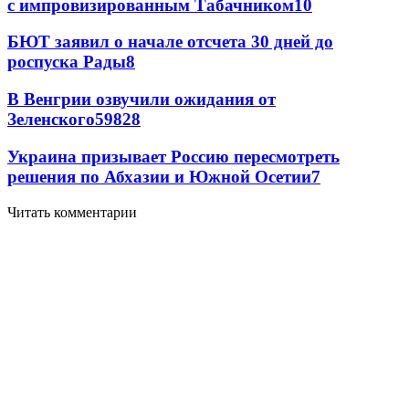
с импровизированным Табачником
10
БЮТ заявил о начале отсчета 30 дней до
роспуска Рады
8
В Венгрии озвучили ожидания от
Зеленского
59
8
28
Украина призывает Россию пересмотреть
решения по Абхазии и Южной Осетии
7
Читать комментарии