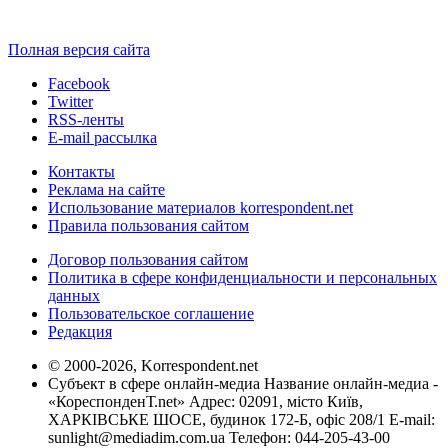
Полная версия сайта
Facebook
Twitter
RSS-ленты
E-mail рассылка
Контакты
Реклама на сайте
Использование материалов korrespondent.net
Правила пользования сайтом
Договор пользования сайтом
Политика в сфере конфиденциальности и персональных
данных
Пользовательское соглашение
Редакция
© 2000-2026, Korrespondent.net
Субъект в сфере онлайн-медиа Название онлайн-медиа -
«КореспонденТ.net» Адрес: 02091, місто Київ,
ХАРКІВСЬКЕ ШОСЕ, будинок 172-Б, офіс 208/1 E-mail:
sunlight@mediadim.com.ua
Телефон: 044-205-43-00