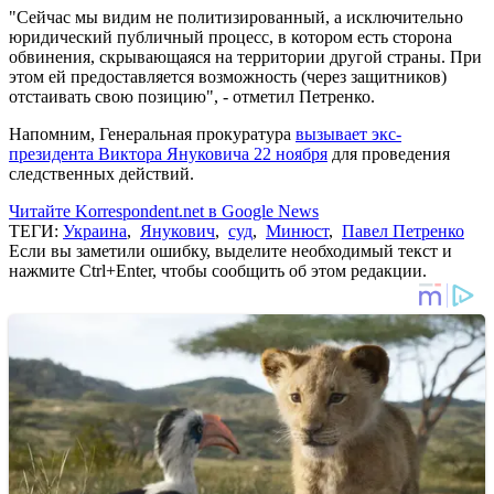
"Сейчас мы видим не политизированный, а исключительно
юридический публичный процесс, в котором есть сторона
обвинения, скрывающаяся на территории другой страны. При
этом ей предоставляется возможность (через защитников)
отстаивать свою позицию", - отметил Петренко.
Напомним, Генеральная прокуратура
вызывает экс-
президента Виктора Януковича 22 ноября
для проведения
следственных действий.
Читайте Korrespondent.net в Google News
ТЕГИ:
Украина
,
Янукович
,
суд
,
Минюст
,
Павел Петренко
Если вы заметили ошибку, выделите необходимый текст и
нажмите Ctrl+Enter, чтобы сообщить об этом редакции.