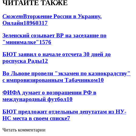
ЧИТАЙТЕ ТАКЖЕ
Сюжет
Вторжение России в Украину.
Онлайн
189
60
317
Зеленский созывает ВР на заседание по
"минималке"
15
76
БЮТ заявил о начале отсчета 30 дней до
роспуска Рады
12
Во Львове провели "экзамен по казнокрадству"
с импровизированным Табачником
10
ФИФА думает о возвращении РФ в
международный футбол
10
БЮТ предложит отдельным депутатам из НУ-
НС места в своем списке
7
Читать комментарии