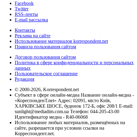
Facebook
Twitter
RSS-ленты
E-mail рассылка
Контакты
Реклама на сайте
Использование материалов korrespondent.net
Правила пользования сайтом
Договор пользования сайтом
Политика в сфере конфиденциальности и персональных
данных
Пользовательское соглашение
Редакция
© 2000-2026, Korrespondent.net
Субъект в сфере онлайн-медиа Название онлайн-медиа -
«КореспонденТ.net» Адрес: 02091, місто Київ,
ХАРКІВСЬКЕ ШОСЕ, будинок 172-Б, офіс 208/1 E-mail:
sunlight@mediadim.com.ua
Телефон: 044-205-43-00
Идентификатор медиа - R40-06068
Использование любых материалов, размещённых на
сайте, разрешается при условии ссылки на
Корреспондент.net.