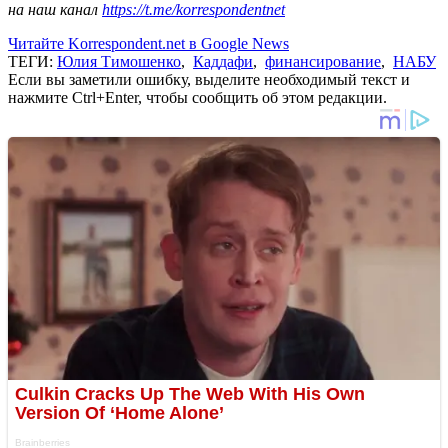
на наш канал
https://t.me/korrespondentnet
Читайте Korrespondent.net в Google News
ТЕГИ:
Юлия Тимошенко
,
Каддафи
,
финансирование
,
НАБУ
Если вы заметили ошибку, выделите необходимый текст и
нажмите Ctrl+Enter, чтобы сообщить об этом редакции.