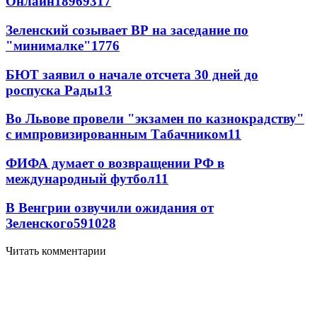
Онлайн
189
69
317
Зеленский созывает ВР на заседание по
"минималке"
17
76
БЮТ заявил о начале отсчета 30 дней до
роспуска Рады
13
Во Львове провели "экзамен по казнокрадству"
с импровизированным Табачником
11
ФИФА думает о возвращении РФ в
международный футбол
11
В Венгрии озвучили ожидания от
Зеленского
59
10
28
Читать комментарии