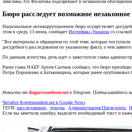
Замглавы АП Филатова подозревают в незаконном обогащении
Бюро расследует возможное незаконно
Национальное антикоррупционное бюро осуществляет досудебн
этом в среду, 13 июня, сообщает
Интерфакс-Украина
со ссылкой
"Все материалы и обращения по этой теме, которые поступили 
досудебного расследования по указанному факту, о чем заявите
По данным агентства, речь идет о заместителе главы админист
Ранее глава НАБУ Артем Сытник сообщил, что бюро приобщи
Петра Порошенко и Батькивщина, которые ранее опубликовал
Новости от
Корреспондент.net
в Telegram. Подписывайтесь н
Читайте Korrespondent.net в Google News
ТЕГИ:
расследование
,
доходы
,
Администрация Президента
,
Н
Если вы заметили ошибку, выделите необходимый текст и нажми