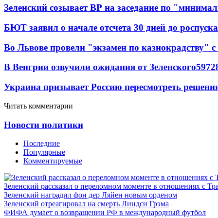
Зеленский созывает ВР на заседание по "минима
БЮТ заявил о начале отсчета 30 дней до роспуск
Во Львове провели "экзамен по казнокрадству"
В Венгрии озвучили ожидания от Зеленского
59
7
2
Украина призывает Россию пересмотреть решени
Читать комментарии
Новости политики
Последние
Популярные
Комментируемые
Зеленский рассказал о переломном моменте в отношениях с Т
Зеленский наградил фон дер Ляйен новым орденом
Зеленский отреагировал на смерть Линдси Грэма
ФИФА думает о возвращении РФ в международный футбол