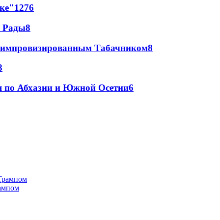
лке"
12
76
а Рады
8
 с импровизированным Табачником
8
8
я по Абхазии и Южной Осетии
6
рампом