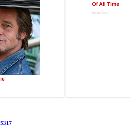
65
317