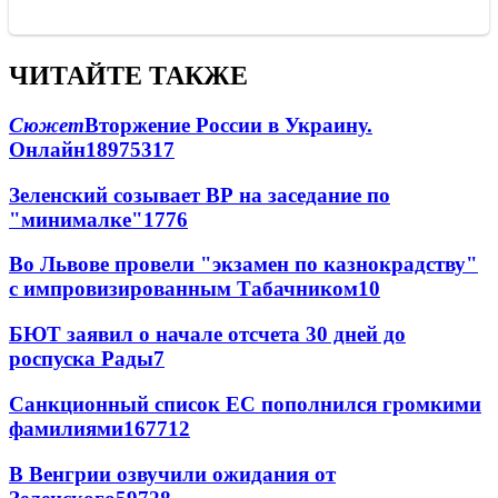
ЧИТАЙТЕ ТАКЖЕ
Сюжет
Вторжение России в Украину.
Онлайн
189
75
317
Зеленский созывает ВР на заседание по
"минималке"
17
76
Во Львове провели "экзамен по казнокрадству"
с импровизированным Табачником
10
БЮТ заявил о начале отсчета 30 дней до
роспуска Рады
7
Санкционный список ЕС пополнился громкими
фамилиями
167
7
12
В Венгрии озвучили ожидания от