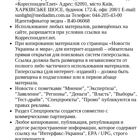
«КореспонденТ.net» Адрес: 02091, місто Київ,
ХАРКІВСЬКЕ ШОСЕ, будинок 172-Б, офіс 208/1 E-mail:
sunlight@mediadim.com.ua
Телефон: 044-205-43-00
Идентификатор медиа - R40-06068
Использование любых материалов, размещённых на
сайте, разрешается при условии ссылки на
Корреспондент.net.
При копировании материалов со страницы «Новости
Украины и мира», для интернет-изданий – обязательна
прямая открытая для поисковых систем гиперссылка.
Ссылка должна быть размещена в независимости от
полного либо частичного использования материалов.
Гиперссылка (для интернет- изданий) – должна быть
размещена в подзаголовке или в первом абзаце
материала.
Новости с пометками "Мнение", "Экспертиза",
"Заявление", "Регионы", "Деньги", "Власть", "Выборы",
"Тест-драйв", "Спецпроекты", "Промо" публикуются на
правах рекламы.
Раздел Спецпроекты создается совместно с
коммерческими партнерами.
Любое копирование, публикация, републикация и
другое распространение информации, которое содержит
ссылку на "Интерфакс-Украина", EPA / UPG, строго
воспрещается.