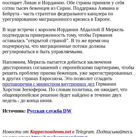
посещает Ливан и Иорданию. Обе страны приняли у себя
сотни тысяч беженцев из Сирии. Поддержка Аммана и
Бейрута - часть стратегии федерального канцлера по
урегулированию миграционного кризиса в Европе.
В ходе встречи с королем Иордании Абдаллой II Меркель
подтвердила приверженность тому, чтобы Германия
оставалась "открытой страной". В то же время она
подчеркнула, что миграционные потоки должны
регулироваться и быть управляемыми.
Напомним, Меркель пытается добиться заключения
двусторонних соглашений с европейскими партнерами, чтобы
решить проблему приема беженцев, уже зарегистрированных
в других странах Евросоюза. Это позволит сгладить
противоречия с министром внутренних дел
Германии
Хорстом Зеехофером. По словам политика, он ожидает, что
общеевропейское решение будет найдено в течение двух
недель - до конца июня.
Источник:
Русская служба DW
Новости от
Корреспондент.net
в Telegram. Подписывайтесь