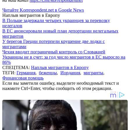
на наш канал
https://t.me/korrespondentnet
Читайте Korrespondent.net в Google News
Наплыв мигрантов в Европу
В Польше задержали четырех украинцев за перевозку
нелегалов
В ЕС анонсировали новый план депортации нелегальных
мигрантов
У берегов Греции потерпели крушение две лодки с
мигрантами
Чехия вводит пограничный контроль со Словакией
Украинцы не в счет: за год число мигрантов в ЕС выросло на
86%
СПЕЦТЕМА:
Наплыв мигрантов в Европу
ТЕГИ:
Германия
,
беженцы
,
Иордания
,
мигранты
,
Финансовая помощь
Если вы заметили ошибку, выделите необходимый текст и
нажмите Ctrl+Enter, чтобы сообщить об этом редакции.