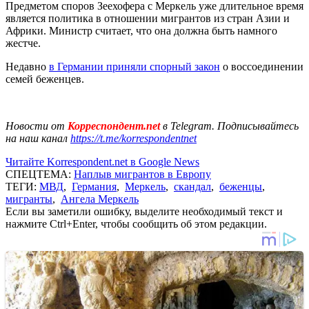
Предметом споров Зеехофера с Меркель уже длительное время
является политика в отношении мигрантов из стран Азии и
Африки. Министр считает, что она должна быть намного
жестче.
Недавно
в Германии приняли спорный закон
о воссоединении
семей беженцев.
Новости от
Корреспондент.net
в Telegram. Подписывайтесь
на наш канал
https://t.me/korrespondentnet
Читайте Korrespondent.net в Google News
СПЕЦТЕМА:
Наплыв мигрантов в Европу
ТЕГИ:
МВД
,
Германия
,
Меркель
,
скандал
,
беженцы
,
мигранты
,
Ангела Меркель
Если вы заметили ошибку, выделите необходимый текст и
нажмите Ctrl+Enter, чтобы сообщить об этом редакции.