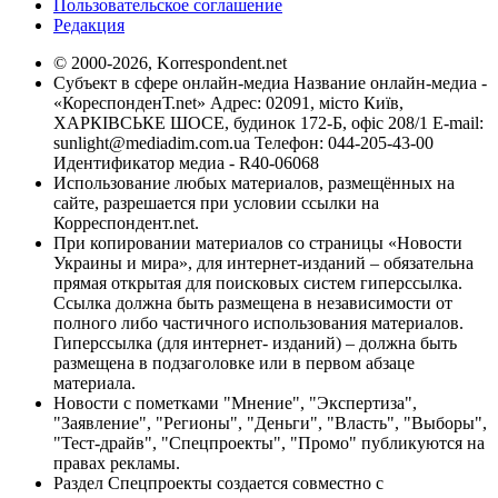
Пользовательское соглашение
Редакция
© 2000-2026, Korrespondent.net
Субъект в сфере онлайн-медиа Название онлайн-медиа -
«КореспонденТ.net» Адрес: 02091, місто Київ,
ХАРКІВСЬКЕ ШОСЕ, будинок 172-Б, офіс 208/1 E-mail:
sunlight@mediadim.com.ua
Телефон: 044-205-43-00
Идентификатор медиа - R40-06068
Использование любых материалов, размещённых на
сайте, разрешается при условии ссылки на
Корреспондент.net.
При копировании материалов со страницы «Новости
Украины и мира», для интернет-изданий – обязательна
прямая открытая для поисковых систем гиперссылка.
Ссылка должна быть размещена в независимости от
полного либо частичного использования материалов.
Гиперссылка (для интернет- изданий) – должна быть
размещена в подзаголовке или в первом абзаце
материала.
Новости с пометками "Мнение", "Экспертиза",
"Заявление", "Регионы", "Деньги", "Власть", "Выборы",
"Тест-драйв", "Спецпроекты", "Промо" публикуются на
правах рекламы.
Раздел Спецпроекты создается совместно с