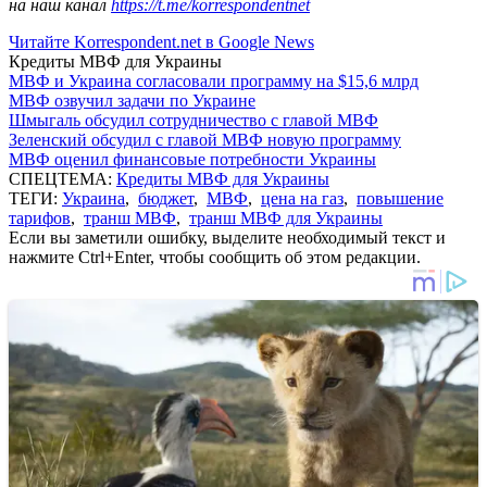
на наш канал
https://t.me/korrespondentnet
Читайте Korrespondent.net в Google News
Кредиты МВФ для Украины
МВФ и Украина согласовали программу на $15,6 млрд
МВФ озвучил задачи по Украине
Шмыгаль обсудил сотрудничество с главой МВФ
Зеленский обсудил с главой МВФ новую программу
МВФ оценил финансовые потребности Украины
СПЕЦТЕМА:
Кредиты МВФ для Украины
ТЕГИ:
Украина
,
бюджет
,
МВФ
,
цена на газ
,
повышение
тарифов
,
транш МВФ
,
транш МВФ для Украины
Если вы заметили ошибку, выделите необходимый текст и
нажмите Ctrl+Enter, чтобы сообщить об этом редакции.