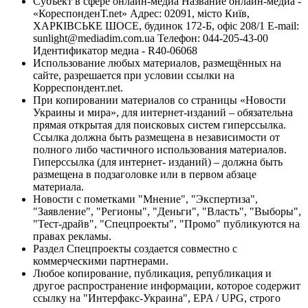
Субъект в сфере онлайн-медиа Название онлайн-медиа -
«КореспонденТ.net» Адрес: 02091, місто Київ,
ХАРКІВСЬКЕ ШОСЕ, будинок 172-Б, офіс 208/1 E-mail:
sunlight@mediadim.com.ua
Телефон: 044-205-43-00
Идентификатор медиа - R40-06068
Использование любых материалов, размещённых на
сайте, разрешается при условии ссылки на
Корреспондент.net.
При копировании материалов со страницы «Новости
Украины и мира», для интернет-изданий – обязательна
прямая открытая для поисковых систем гиперссылка.
Ссылка должна быть размещена в независимости от
полного либо частичного использования материалов.
Гиперссылка (для интернет- изданий) – должна быть
размещена в подзаголовке или в первом абзаце
материала.
Новости с пометками "Мнение", "Экспертиза",
"Заявление", "Регионы", "Деньги", "Власть", "Выборы",
"Тест-драйв", "Спецпроекты", "Промо" публикуются на
правах рекламы.
Раздел Спецпроекты создается совместно с
коммерческими партнерами.
Любое копирование, публикация, републикация и
другое распространение информации, которое содержит
ссылку на "Интерфакс-Украина", EPA / UPG, строго