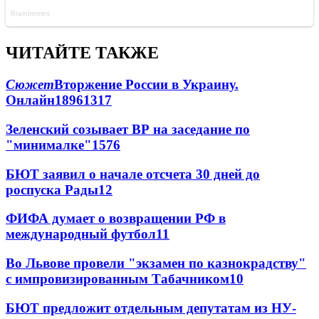
ЧИТАЙТЕ ТАКЖЕ
Сюжет
Вторжение России в Украину.
Онлайн
189
61
317
Зеленский созывает ВР на заседание по
"минималке"
15
76
БЮТ заявил о начале отсчета 30 дней до
роспуска Рады
12
ФИФА думает о возвращении РФ в
международный футбол
11
Во Львове провели "экзамен по казнокрадству"
с импровизированным Табачником
10
БЮТ предложит отдельным депутатам из НУ-