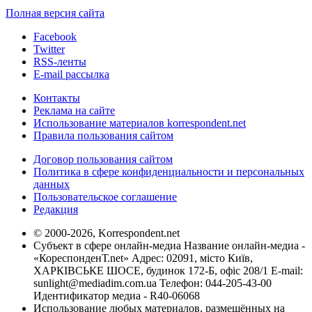
Полная версия сайта
Facebook
Twitter
RSS-ленты
E-mail рассылка
Контакты
Реклама на сайте
Использование материалов korrespondent.net
Правила пользования сайтом
Договор пользования сайтом
Политика в сфере конфиденциальности и персональных
данных
Пользовательское соглашение
Редакция
© 2000-2026, Korrespondent.net
Субъект в сфере онлайн-медиа Название онлайн-медиа -
«КореспонденТ.net» Адрес: 02091, місто Київ,
ХАРКІВСЬКЕ ШОСЕ, будинок 172-Б, офіс 208/1 E-mail:
sunlight@mediadim.com.ua
Телефон: 044-205-43-00
Идентификатор медиа - R40-06068
Использование любых материалов, размещённых на