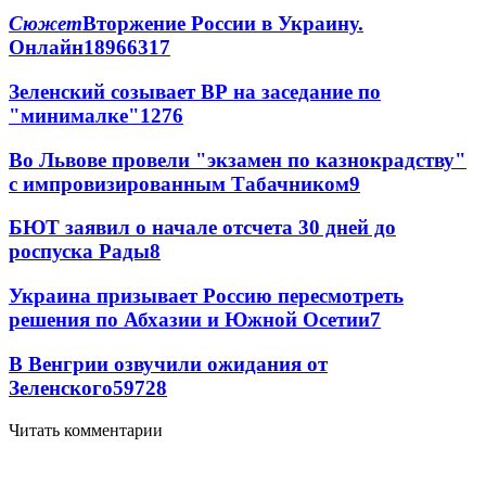
Сюжет
Вторжение России в Украину.
Онлайн
189
66
317
Зеленский созывает ВР на заседание по
"минималке"
12
76
Во Львове провели "экзамен по казнокрадству"
с импровизированным Табачником
9
БЮТ заявил о начале отсчета 30 дней до
роспуска Рады
8
Украина призывает Россию пересмотреть
решения по Абхазии и Южной Осетии
7
В Венгрии озвучили ожидания от
Зеленского
59
7
28
Читать комментарии