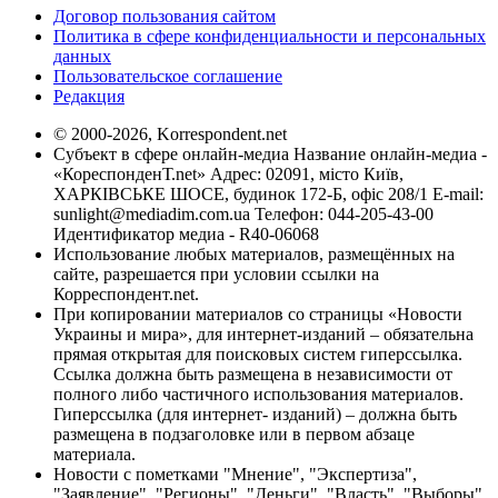
Договор пользования сайтом
Политика в сфере конфиденциальности и персональных
данных
Пользовательское соглашение
Редакция
© 2000-2026, Korrespondent.net
Субъект в сфере онлайн-медиа Название онлайн-медиа -
«КореспонденТ.net» Адрес: 02091, місто Київ,
ХАРКІВСЬКЕ ШОСЕ, будинок 172-Б, офіс 208/1 E-mail:
sunlight@mediadim.com.ua
Телефон: 044-205-43-00
Идентификатор медиа - R40-06068
Использование любых материалов, размещённых на
сайте, разрешается при условии ссылки на
Корреспондент.net.
При копировании материалов со страницы «Новости
Украины и мира», для интернет-изданий – обязательна
прямая открытая для поисковых систем гиперссылка.
Ссылка должна быть размещена в независимости от
полного либо частичного использования материалов.
Гиперссылка (для интернет- изданий) – должна быть
размещена в подзаголовке или в первом абзаце
материала.
Новости с пометками "Мнение", "Экспертиза",
"Заявление", "Регионы", "Деньги", "Власть", "Выборы",