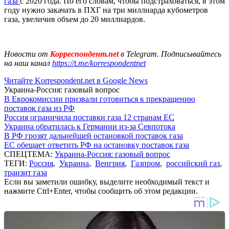
газа
с 2020 года. По его словам, чтобы подстраховаться, в этом
году нужно закачать в ПХГ на три миллиарда кубометров
газа, увеличив объем до 20 миллиардов.
Новости от
Корреспондент.net
в Telegram. Подписывайтесь
на наш канал
https://t.me/korrespondentnet
Читайте Korrespondent.net в Google News
Украина-Россия: газовый вопрос
В Еврокомиссии призвали готовиться к прекращению
поставок газа из РФ
Россия ограничила поставки газа 12 странам ЕС
Украина обратилась к Германии из-за Севпотока
В РФ грозят дальнейшей остановкой поставок газа
ЕС обещает ответить РФ на остановку поставок газа
СПЕЦТЕМА:
Украина-Россия: газовый вопрос
ТЕГИ:
Россия
,
Украина
,
Венгрия
,
Газпром
,
российский газ
,
транзит газа
Если вы заметили ошибку, выделите необходимый текст и
нажмите Ctrl+Enter, чтобы сообщить об этом редакции.