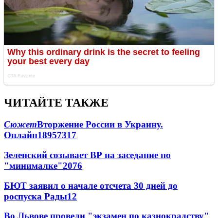
ЧИТАЙТЕ ТАКЖЕ
Сюжет
Вторжение России в Украину.
Онлайн
189
57
317
Зеленский созывает ВР на заседание по
"минималке"
20
76
БЮТ заявил о начале отсчета 30 дней до
роспуска Рады
12
Во Львове провели "экзамен по казнокрадству"