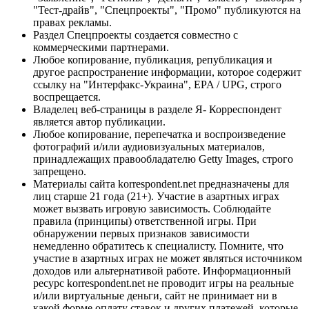
"Тест-драйв", "Спецпроекты", "Промо" публикуются на
правах рекламы.
Раздел Спецпроекты создается совместно с
коммерческими партнерами.
Любое копирование, публикация, републикация и
другое распространение информации, которое содержит
ссылку на "Интерфакс-Украина", EPA / UPG, строго
воспрещается.
Владелец веб-страницы в разделе Я- Корреспондент
является автор публикации.
Любое копирование, перепечатка и воспроизведение
фотографий и/или аудиовизуальных материалов,
принадлежащих правообладателю Getty Images, строго
запрещено.
Материалы сайта korrespondent.net предназначены для
лиц старше 21 года (21+). Участие в азартных играх
может вызвать игровую зависимость. Соблюдайте
правила (принципы) ответственной игры. При
обнаружении первых признаков зависимости
немедленно обратитесь к специалисту. Помните, что
участие в азартных играх не может являться источником
доходов или альтернативой работе. Информационный
ресурс korrespondent.net не проводит игры на реальные
и/или виртуальные деньги, сайт не принимает ни в
какой форме оплату ставок и других платежей, которые