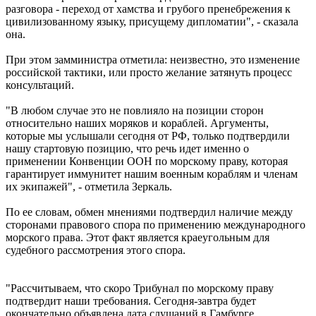
разговора - переход от хамства и грубого пренебрежения к
цивилизованному языку, присущему дипломатии", - сказала
она.
При этом замминистра отметила: неизвестно, это изменение
российской тактики, или просто желание затянуть процесс
консультаций.
"В любом случае это не повлияло на позиции сторон
относительно наших моряков и кораблей. Аргументы,
которые мы услышали сегодня от РФ, только подтвердили
нашу стартовую позицию, что речь идет именно о
применении Конвенции ООН по морскому праву, которая
гарантирует иммунитет нашим военным кораблям и членам
их экипажей", - отметила Зеркаль.
По ее словам, обмен мнениями подтвердил наличие между
сторонами правового спора по применению международного
морского права. Этот факт является краеугольным для
судебного рассмотрения этого спора.
"Рассчитываем, что скоро Трибунал по морскому праву
подтвердит наши требования. Сегодня-завтра будет
окончательно объявлена ​​дата слушаний в Гамбурге