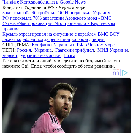
Читайте Korrespondent.net в Google News
Конфликт Украины и РФ в Черном море
Захват кораблей: трибунал ООН поддержал Украину
РФ перекрыла 70% акватории Азовского моря - ВМС
Сюжет
Чьи провокации. Что произошло в Керченском
проливе
Кремль отреагировал на ситуацию с кораблем ВМС ВСУ
Захват кораблей: когда решат вопрос юрисдикции
СПЕЦТЕМА:
Конфликт Украины и РФ в Черном море
ТЕГИ:
Россия
,
Украина
,
Гаагский трибунал
,
МИД Украины
,
моряки
,
украинские моряки
,
Гаага
Если вы заметили ошибку, выделите необходимый текст и
нажмите Ctrl+Enter, чтобы сообщить об этом редакции.