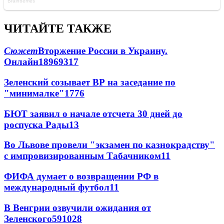
ЧИТАЙТЕ ТАКЖЕ
Сюжет
Вторжение России в Украину.
Онлайн
189
69
317
Зеленский созывает ВР на заседание по
"минималке"
17
76
БЮТ заявил о начале отсчета 30 дней до
роспуска Рады
13
Во Львове провели "экзамен по казнокрадству"
с импровизированным Табачником
11
ФИФА думает о возвращении РФ в
международный футбол
11
В Венгрии озвучили ожидания от
Зеленского
59
10
28