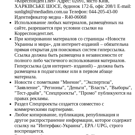
«КореспонденТ.net» Адрес: 02091, місто Київ,
ХАРКІВСЬКЕ ШОСЕ, будинок 172-Б, офіс 208/1 E-mail:
sunlight@mediadim.com.ua
Телефон: 044-205-43-00
Идентификатор медиа - R40-06068
Использование любых материалов, размещённых на
сайте, разрешается при условии ссылки на
Корреспондент.net.
При копировании материалов со страницы «Новости
Украины и мира», для интернет-изданий – обязательна
прямая открытая для поисковых систем гиперссылка.
Ссылка должна быть размещена в независимости от
полного либо частичного использования материалов.
Гиперссылка (для интернет- изданий) – должна быть
размещена в подзаголовке или в первом абзаце
материала.
Новости с пометками "Мнение", "Экспертиза",
"Заявление", "Регионы", "Деньги", "Власть", "Выборы",
"Тест-драйв", "Спецпроекты", "Промо" публикуются на
правах рекламы.
Раздел Спецпроекты создается совместно с
коммерческими партнерами.
Любое копирование, публикация, републикация и
другое распространение информации, которое содержит
ссылку на "Интерфакс-Украина", EPA / UPG, строго
воспрещается.