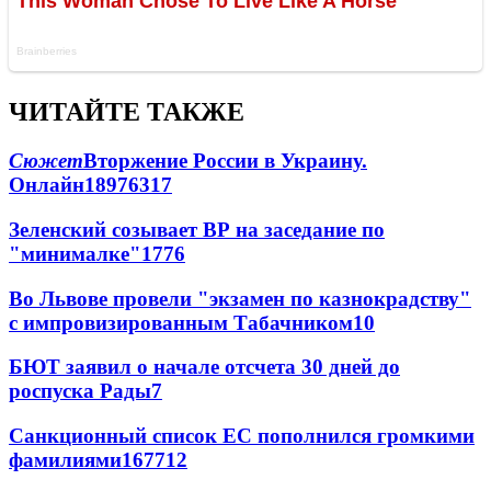
ЧИТАЙТЕ ТАКЖЕ
Сюжет
Вторжение России в Украину.
Онлайн
189
76
317
Зеленский созывает ВР на заседание по
"минималке"
17
76
Во Львове провели "экзамен по казнокрадству"
с импровизированным Табачником
10
БЮТ заявил о начале отсчета 30 дней до
роспуска Рады
7
Санкционный список ЕС пополнился громкими
фамилиями
167
7
12