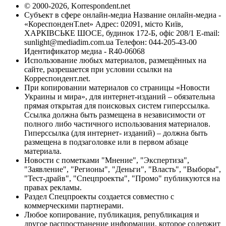
© 2000-2026, Korrespondent.net
Субъект в сфере онлайн-медиа Название онлайн-медиа -
«КореспонденТ.net» Адрес: 02091, місто Київ,
ХАРКІВСЬКЕ ШОСЕ, будинок 172-Б, офіс 208/1 E-mail:
sunlight@mediadim.com.ua
Телефон: 044-205-43-00
Идентификатор медиа - R40-06068
Использование любых материалов, размещённых на
сайте, разрешается при условии ссылки на
Корреспондент.net.
При копировании материалов со страницы «Новости
Украины и мира», для интернет-изданий – обязательна
прямая открытая для поисковых систем гиперссылка.
Ссылка должна быть размещена в независимости от
полного либо частичного использования материалов.
Гиперссылка (для интернет- изданий) – должна быть
размещена в подзаголовке или в первом абзаце
материала.
Новости с пометками "Мнение", "Экспертиза",
"Заявление", "Регионы", "Деньги", "Власть", "Выборы",
"Тест-драйв", "Спецпроекты", "Промо" публикуются на
правах рекламы.
Раздел Спецпроекты создается совместно с
коммерческими партнерами.
Любое копирование, публикация, републикация и
другое распространение информации, которое содержит