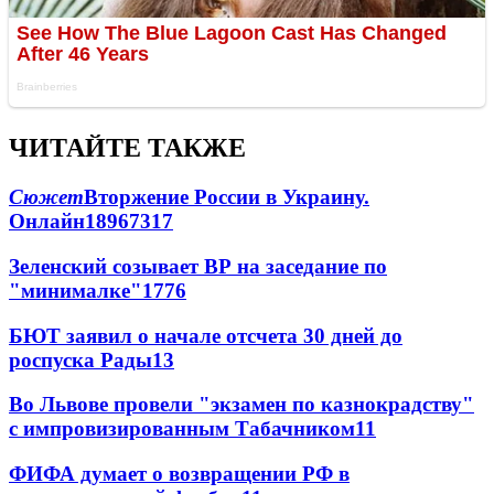
ЧИТАЙТЕ ТАКЖЕ
Сюжет
Вторжение России в Украину.
Онлайн
189
67
317
Зеленский созывает ВР на заседание по
"минималке"
17
76
БЮТ заявил о начале отсчета 30 дней до
роспуска Рады
13
Во Львове провели "экзамен по казнокрадству"
с импровизированным Табачником
11
ФИФА думает о возвращении РФ в