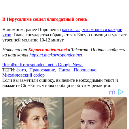
В Иерусалиме сошел благодатный огонь
Напомним, ранее Порошенко
рассказал, что молится каждое
утро
. Глава государства обращается к Богу о помощи и уделяет
утренней молитве 10-12 минут.
Новости от
Корреспондент.net
в Telegram. Подписывайтесь
на наш канал
https://t.me/korrespondentnet
Читайте Korrespondent.net в Google News
ТЕГИ:
фото
,
Православие
,
Пасха
,
Порошенко
,
Михайловский собор
Если вы заметили ошибку, выделите необходимый текст и
нажмите Ctrl+Enter, чтобы сообщить об этом редакции.