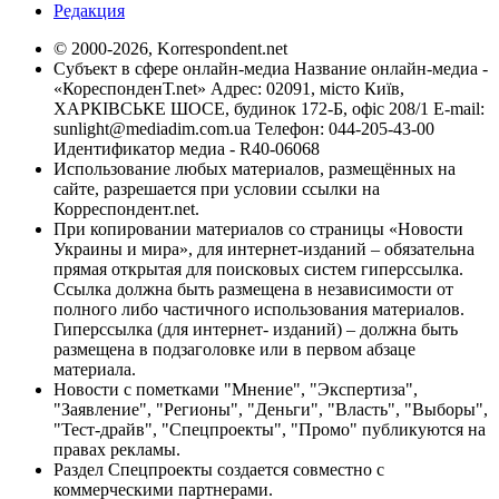
Редакция
© 2000-2026, Korrespondent.net
Субъект в сфере онлайн-медиа Название онлайн-медиа -
«КореспонденТ.net» Адрес: 02091, місто Київ,
ХАРКІВСЬКЕ ШОСЕ, будинок 172-Б, офіс 208/1 E-mail:
sunlight@mediadim.com.ua
Телефон: 044-205-43-00
Идентификатор медиа - R40-06068
Использование любых материалов, размещённых на
сайте, разрешается при условии ссылки на
Корреспондент.net.
При копировании материалов со страницы «Новости
Украины и мира», для интернет-изданий – обязательна
прямая открытая для поисковых систем гиперссылка.
Ссылка должна быть размещена в независимости от
полного либо частичного использования материалов.
Гиперссылка (для интернет- изданий) – должна быть
размещена в подзаголовке или в первом абзаце
материала.
Новости с пометками "Мнение", "Экспертиза",
"Заявление", "Регионы", "Деньги", "Власть", "Выборы",
"Тест-драйв", "Спецпроекты", "Промо" публикуются на
правах рекламы.
Раздел Спецпроекты создается совместно с
коммерческими партнерами.