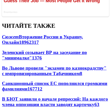
ЧИТАЙТЕ ТАКЖЕ
Сюжет
Вторжение России в Украину.
Онлайн
189
62
317
Зеленский созывает ВР на заседание по
"минималке"
13
76
Во Львове провели "экзамен по казнокрадству"
с импровизированным Табачником
8
Санкционный список ЕС пополнился громкими
фамилиями
167
7
12
В БЮТ заявили о начале репрессий: На каждого
члена оппозиции власти заводят карточку
6
3