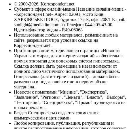
© 2000-2026, Korrespondent.net
Субъект в сфере онлайн-медиа Название онлайн-медиа -
«КореспонденТ.net» Адрес: 02091, місто Київ,
ХАРКІВСЬКЕ ШОСЕ, будинок 172-Б, офіс 208/1 E-mail:
sunlight@mediadim.com.ua
Телефон: 044-205-43-00
Идентификатор медиа - R40-06068
Использование любых материалов, размещённых на
сайте, разрешается при условии ссылки на
Корреспондент.net.
При копировании материалов со страницы «Новости
Украины и мира», для интернет-изданий – обязательна
прямая открытая для поисковых систем гиперссылка.
Ссылка должна быть размещена в независимости от
полного либо частичного использования материалов.
Гиперссылка (для интернет- изданий) – должна быть
размещена в подзаголовке или в первом абзаце
материала.
Новости с пометками "Мнение", "Экспертиза",
"Заявление", "Регионы", "Деньги", "Власть", "Выборы",
"Тест-драйв", "Спецпроекты", "Промо" публикуются на
правах рекламы.
Раздел Спецпроекты создается совместно с
коммерческими партнерами.
Любое копирование, публикация, републикация и
другое распространение информации, которое содержит