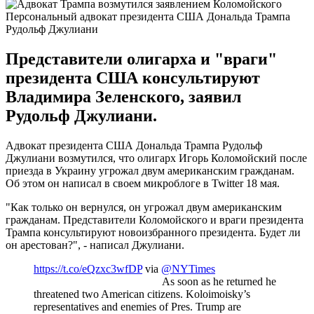
Персональный адвокат президента США Дональда Трампа
Рудольф Джулиани
Представители олигарха и "враги"
президента США консультируют
Владимира Зеленского, заявил
Рудольф Джулиани.
Адвокат президента США Дональда Трампа Рудольф
Джулиани возмутился, что олигарх Игорь Коломойский после
приезда в Украину угрожал двум американским гражданам.
Об этом он написал в своем микроблоге в Twitter 18 мая.
"Как только он вернулся, он угрожал двум американским
гражданам. Представители Коломойского и враги президента
Трампа консультируют новоизбранного президента. Будет ли
он арестован?", - написал Джулиани.
https://t.co/eQzxc3wfDP
via
@NYTimes
As soon as he returned he
threatened two American citizens. Koloimoisky’s
representatives and enemies of Pres. Trump are