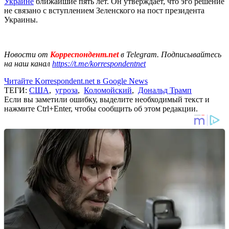
Украине
ближайшие пять лет. Он утверждает, что эго решение
не связано с вступлением Зеленского на пост президента
Украины.
Новости от
Корреспондент.net
в Telegram. Подписывайтесь
на наш канал
https://t.me/korrespondentnet
Читайте Korrespondent.net в Google News
ТЕГИ:
США
,
угроза
,
Коломойский
,
Дональд Трамп
Если вы заметили ошибку, выделите необходимый текст и
нажмите Ctrl+Enter, чтобы сообщить об этом редакции.