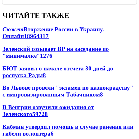
ЧИТАЙТЕ ТАКЖЕ
Сюжет
Вторжение России в Украину.
Онлайн
189
64
317
Зеленский созывает ВР на заседание по
"минималке"
12
76
БЮТ заявил о начале отсчета 30 дней до
роспуска Рады
8
Во Львове провели "экзамен по казнокрадству"
с импровизированным Табачником
8
В Венгрии озвучили ожидания от
Зеленского
59
7
28
Кабмин утвердил помощь в случае ранения или
гибели волонтера
6