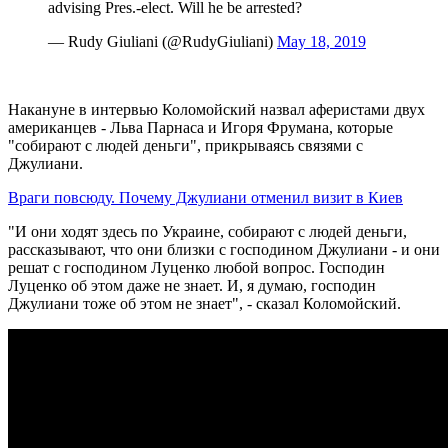
advising Pres.-elect. Will he be arrested?
— Rudy Giuliani (@RudyGiuliani)
May 18, 2019
Накануне в интервью Коломойский назвал аферистами двух
американцев - Льва Парнаса и Игоря Фрумана, которые
"собирают с людей деньги", прикрываясь связями с
Джулиани.
Враги повсюду. Почему Джулиани отменил визит в Киев
"И они ходят здесь по Украине, собирают с людей деньги,
рассказывают, что они близки с господином Джулиани - и они
решат с господином Луценко любой вопрос. Господин
Луценко об этом даже не знает. И, я думаю, господин
Джулиани тоже об этом не знает", - сказал Коломойский.