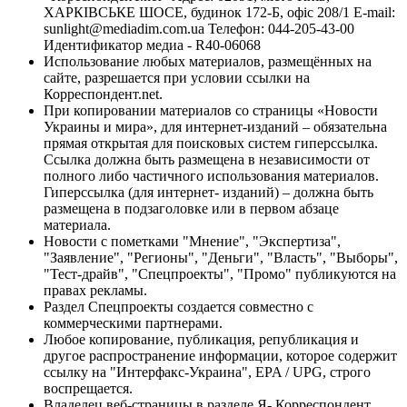
ХАРКІВСЬКЕ ШОСЕ, будинок 172-Б, офіс 208/1 E-mail:
sunlight@mediadim.com.ua
Телефон: 044-205-43-00
Идентификатор медиа - R40-06068
Использование любых материалов, размещённых на
сайте, разрешается при условии ссылки на
Корреспондент.net.
При копировании материалов со страницы «Новости
Украины и мира», для интернет-изданий – обязательна
прямая открытая для поисковых систем гиперссылка.
Ссылка должна быть размещена в независимости от
полного либо частичного использования материалов.
Гиперссылка (для интернет- изданий) – должна быть
размещена в подзаголовке или в первом абзаце
материала.
Новости с пометками "Мнение", "Экспертиза",
"Заявление", "Регионы", "Деньги", "Власть", "Выборы",
"Тест-драйв", "Спецпроекты", "Промо" публикуются на
правах рекламы.
Раздел Спецпроекты создается совместно с
коммерческими партнерами.
Любое копирование, публикация, републикация и
другое распространение информации, которое содержит
ссылку на "Интерфакс-Украина", EPA / UPG, строго
воспрещается.
Владелец веб-страницы в разделе Я- Корреспондент