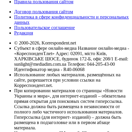
Правила пользования сайтом
Договор пользования сайтом
Политика в сфере конфиденциальности и персональных
данных
Пользовательское соглашение
Редакция
© 2000-2026, Korrespondent.net
Субъект в сфере онлайн-медиа Название онлайн-медиа -
«КореспонденТ.net» Адрес: 02091, місто Київ,
ХАРКІВСЬКЕ ШОСЕ, будинок 172-Б, офіс 208/1 E-mail:
sunlight@mediadim.com.ua
Телефон: 044-205-43-00
Идентификатор медиа - R40-06068
Использование любых материалов, размещённых на
сайте, разрешается при условии ссылки на
Корреспондент.net.
При копировании материалов со страницы «Новости
Украины и мира», для интернет-изданий – обязательна
прямая открытая для поисковых систем гиперссылка.
Ссылка должна быть размещена в независимости от
полного либо частичного использования материалов.
Гиперссылка (для интернет- изданий) – должна быть
размещена в подзаголовке или в первом абзаце
материала.