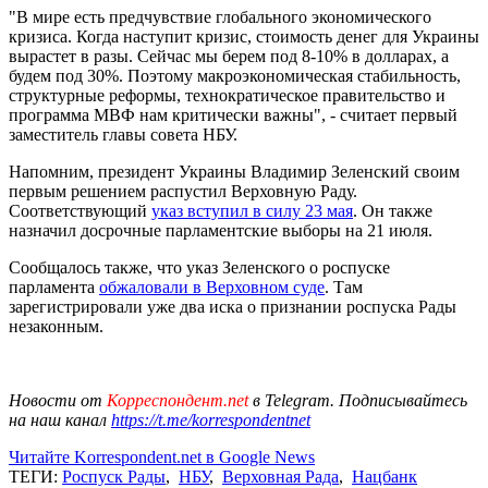
"В мире есть предчувствие глобального экономического
кризиса. Когда наступит кризис, стоимость денег для Украины
вырастет в разы. Сейчас мы берем под 8-10% в долларах, а
будем под 30%. Поэтому макроэкономическая стабильность,
структурные реформы, технократическое правительство и
программа МВФ нам критически важны", - считает первый
заместитель главы совета НБУ.
Напомним, президент Украины Владимир Зеленский своим
первым решением распустил Верховную Раду.
Соответствующий
указ вступил в силу 23 мая
. Он также
назначил досрочные парламентские выборы на 21 июля.
Сообщалось также, что указ Зеленского о роспуске
парламента
обжаловали в Верховном суде
. Там
зарегистрировали уже два иска о признании роспуска Рады
незаконным.
Новости от
Корреспондент.net
в Telegram. Подписывайтесь
на наш канал
https://t.me/korrespondentnet
Читайте Korrespondent.net в Google News
ТЕГИ:
Роспуск Рады
,
НБУ
,
Верховная Рада
,
Нацбанк