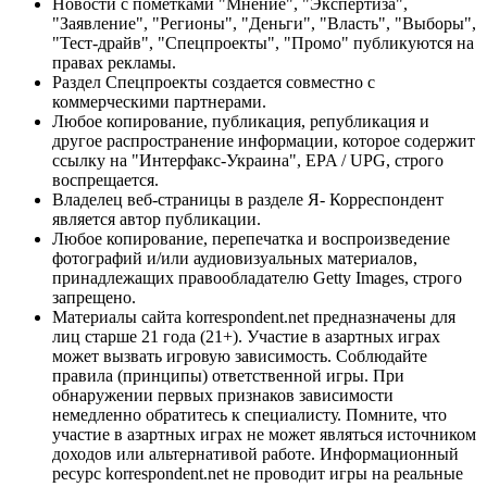
Новости с пометками "Мнение", "Экспертиза",
"Заявление", "Регионы", "Деньги", "Власть", "Выборы",
"Тест-драйв", "Спецпроекты", "Промо" публикуются на
правах рекламы.
Раздел Спецпроекты создается совместно с
коммерческими партнерами.
Любое копирование, публикация, републикация и
другое распространение информации, которое содержит
ссылку на "Интерфакс-Украина", EPA / UPG, строго
воспрещается.
Владелец веб-страницы в разделе Я- Корреспондент
является автор публикации.
Любое копирование, перепечатка и воспроизведение
фотографий и/или аудиовизуальных материалов,
принадлежащих правообладателю Getty Images, строго
запрещено.
Материалы сайта korrespondent.net предназначены для
лиц старше 21 года (21+). Участие в азартных играх
может вызвать игровую зависимость. Соблюдайте
правила (принципы) ответственной игры. При
обнаружении первых признаков зависимости
немедленно обратитесь к специалисту. Помните, что
участие в азартных играх не может являться источником
доходов или альтернативой работе. Информационный
ресурс korrespondent.net не проводит игры на реальные