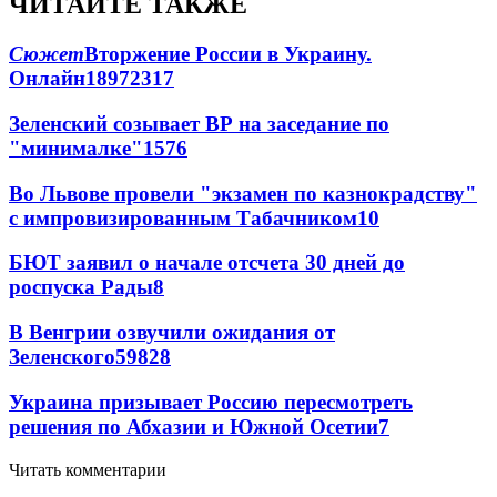
ЧИТАЙТЕ ТАКЖЕ
Сюжет
Вторжение России в Украину.
Онлайн
189
72
317
Зеленский созывает ВР на заседание по
"минималке"
15
76
Во Львове провели "экзамен по казнокрадству"
с импровизированным Табачником
10
БЮТ заявил о начале отсчета 30 дней до
роспуска Рады
8
В Венгрии озвучили ожидания от
Зеленского
59
8
28
Украина призывает Россию пересмотреть
решения по Абхазии и Южной Осетии
7
Читать комментарии