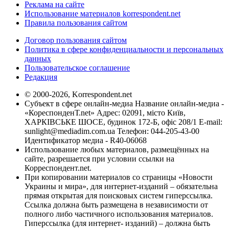
Реклама на сайте
Использование материалов korrespondent.net
Правила пользования сайтом
Договор пользования сайтом
Политика в сфере конфиденциальности и персональных
данных
Пользовательское соглашение
Редакция
© 2000-2026, Korrespondent.net
Субъект в сфере онлайн-медиа Название онлайн-медиа -
«КореспонденТ.net» Адрес: 02091, місто Київ,
ХАРКІВСЬКЕ ШОСЕ, будинок 172-Б, офіс 208/1 E-mail:
sunlight@mediadim.com.ua
Телефон: 044-205-43-00
Идентификатор медиа - R40-06068
Использование любых материалов, размещённых на
сайте, разрешается при условии ссылки на
Корреспондент.net.
При копировании материалов со страницы «Новости
Украины и мира», для интернет-изданий – обязательна
прямая открытая для поисковых систем гиперссылка.
Ссылка должна быть размещена в независимости от
полного либо частичного использования материалов.
Гиперссылка (для интернет- изданий) – должна быть