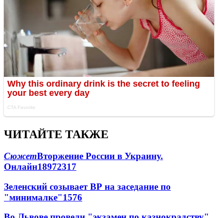
ЧИТАЙТЕ ТАКЖЕ
Сюжет
Вторжение России в Украину.
Онлайн
189
72
317
Зеленский созывает ВР на заседание по
"минималке"
15
76
Во Львове провели "экзамен по казнокрадству"