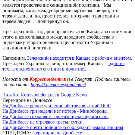
является продолжение санкционной политики. "Мы
понимаем, когда международные партнеры говорят, что
теряют деньги, но, простите, мы потеряли территории и
теряем людей", - подчеркнул он.
Президент поблагодарил правительство Канады за понимание
этого и консолидацию международного сообщества в
поддержку территориальной целостности Украины и
санкционной политики.
Напомним,
Зеленский находится в Канаде с рабочим визитом
.
Президент Украины заявил, что премьер Канады –
один из
тех, кто вдохновил его идти в политику
.
Новости от
Корреспондент.net
в Telegram. Подписывайтесь
на наш канал
https://t.me/korrespondentnet
Читайте Korrespondent.net в Google News
Перемирие на Донбассе
На Донбассе резкое усиление обстрелов - штаб ООС
На Донбассе три недели нет потерь - Минобороны
На Донбассе сохраняется режим прекращения огня
На Донбассе не стреляют третьи сутки
На Донбассе почти полностью соблюдают режим тишины
СПЕЦТЕМА:
Перемирие на Донбассе