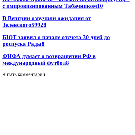
с импровизированным Табачником
10
В Венгрии озвучили ожидания от
Зеленского
59
9
28
БЮТ заявил о начале отсчета 30 дней до
роспуска Рады
8
ФИФА думает о возвращении РФ в
международный футбол
8
Читать комментарии