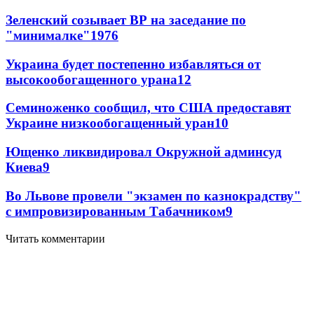
Зеленский созывает ВР на заседание по
"минималке"
19
76
Украина будет постепенно избавляться от
высокообогащенного урана
12
Семиноженко сообщил, что США предоставят
Украине низкообогащенный уран
10
Ющенко ликвидировал Окружной админсуд
Киева
9
Во Львове провели "экзамен по казнокрадству"
с импровизированным Табачником
9
Читать комментарии