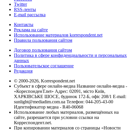
Twitter
RSS-ленты
E-mail рассылка
Контакты
Реклама на сайте
Использование материалов korrespondent.net
Правила пользования сайтом
Договор пользования сайтом
Политика в сфере конфиденциальности и персональных
данных
Пользовательское соглашение
Редакция
© 2000-2026, Korrespondent.net
Субъект в сфере онлайн-медиа Название онлайн-медиа -
«КореспонденТ.net» Адрес: 02091, місто Київ,
ХАРКІВСЬКЕ ШОСЕ, будинок 172-Б, офіс 208/1 E-mail:
sunlight@mediadim.com.ua
Телефон: 044-205-43-00
Идентификатор медиа - R40-06068
Использование любых материалов, размещённых на
сайте, разрешается при условии ссылки на
Корреспондент.net.
При копировании материалов со страницы «Новости