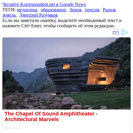
Читайте Korrespondent.net в Google News
ТЕГИ:
медицина
,
образование
,
Земля
,
пенсия
,
Рынок
земель
,
Дмитрий Разумков
Если вы заметили ошибку, выделите необходимый текст и
нажмите Ctrl+Enter, чтобы сообщить об этом редакции.