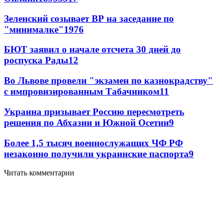
Зеленский созывает ВР на заседание по
"минималке"
19
76
БЮТ заявил о начале отсчета 30 дней до
роспуска Рады
12
Во Львове провели "экзамен по казнокрадству"
с импровизированным Табачником
11
Украина призывает Россию пересмотреть
решения по Абхазии и Южной Осетии
9
Более 1,5 тысяч военнослужащих ЧФ РФ
незаконно получили украинские паспорта
9
Читать комментарии