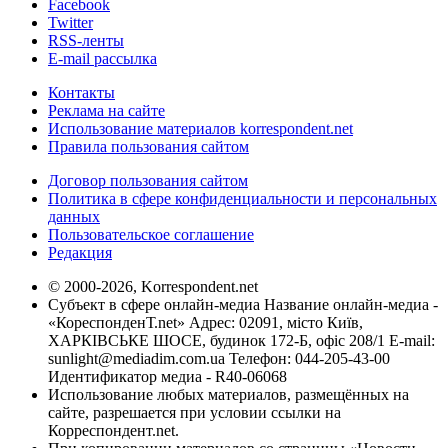
Facebook
Twitter
RSS-ленты
E-mail рассылка
Контакты
Реклама на сайте
Использование материалов korrespondent.net
Правила пользования сайтом
Договор пользования сайтом
Политика в сфере конфиденциальности и персональных
данных
Пользовательское соглашение
Редакция
© 2000-2026, Korrespondent.net
Субъект в сфере онлайн-медиа Название онлайн-медиа -
«КореспонденТ.net» Адрес: 02091, місто Київ,
ХАРКІВСЬКЕ ШОСЕ, будинок 172-Б, офіс 208/1 E-mail:
sunlight@mediadim.com.ua
Телефон: 044-205-43-00
Идентификатор медиа - R40-06068
Использование любых материалов, размещённых на
сайте, разрешается при условии ссылки на
Корреспондент.net.