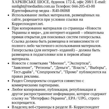
ХАРКІВСЬКЕ ШОСЕ, будинок 172-Б, офіс 208/1 E-mail:
sunlight@mediadim.com.ua
Телефон: 044-205-43-00
Идентификатор медиа - R40-06068
Использование любых материалов, размещённых на
сайте, разрешается при условии ссылки на
Корреспондент.net.
При копировании материалов со страницы «Новости
Украины и мира», для интернет-изданий – обязательна
прямая открытая для поисковых систем гиперссылка.
Ссылка должна быть размещена в независимости от
полного либо частичного использования материалов.
Гиперссылка (для интернет- изданий) – должна быть
размещена в подзаголовке или в первом абзаце
материала.
Новости с пометками "Мнение", "Экспертиза",
"Заявление", "Регионы", "Деньги", "Власть", "Выборы",
"Тест-драйв", "Спецпроекты", "Промо" публикуются на
правах рекламы.
Раздел Спецпроекты создается совместно с
коммерческими партнерами.
Любое копирование, публикация, републикация и
другое распространение информации, которое содержит
ссылку на "Интерфакс-Украина", EPA / UPG, строго
воспрещается.
Владелец веб-страницы в разделе Я- Корреспондент