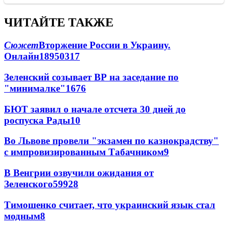
ЧИТАЙТЕ ТАКЖЕ
Сюжет
Вторжение России в Украину.
Онлайн
189
50
317
Зеленский созывает ВР на заседание по
"минималке"
16
76
БЮТ заявил о начале отсчета 30 дней до
роспуска Рады
10
Во Львове провели "экзамен по казнокрадству"
с импровизированным Табачником
9
В Венгрии озвучили ожидания от
Зеленского
59
9
28
Тимошенко считает, что украинский язык стал
модным
8