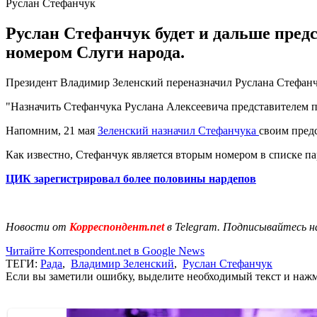
Руслан Стефанчук
Руслан Стефанчук будет и дальше предс
номером Слуги народа.
Президент Владимир Зеленский переназначил Руслана Стефанчук
"Назначить Стефанчука Руслана Алексеевича представителем пр
Напомним, 21 мая
Зеленский назначил Стефанчука
своим пред
Как известно, Стефанчук является вторым номером в списке па
ЦИК зарегистрировал более половины нардепов
Новости от
Корреспондент.net
в Telegram. Подписывайтесь н
Читайте Korrespondent.net в Google News
ТЕГИ:
Рада
,
Владимир Зеленский
,
Руслан Стефанчук
Если вы заметили ошибку, выделите необходимый текст и нажми