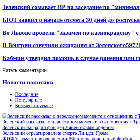
Зеленский созывает ВР на заседание по "минима
БЮТ заявил о начале отсчета 30 дней до роспуск
Во Львове провели "экзамен по казнокрадству"
В Венгрии озвучили ожидания от Зеленского
59
7
2
Кабмин утвердил помощь в случае ранения или г
Читать комментарии
Новости политики
Последние
Популярные
Комментируемые
Зеленский рассказал о переломном моменте в отношениях с Т
Зеленский наградил фон дер Ляйен новым орденом
Зеленский отреагировал на смерть Линдси Грэма
ФИФА думает о возвращении РФ в международный футбол