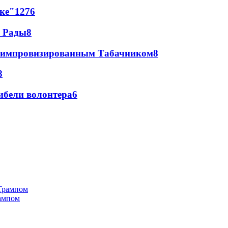
лке"
12
76
а Рады
8
 с импровизированным Табачником
8
8
ибели волонтера
6
рампом