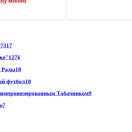
57
317
лке"
12
76
а Рады
10
ый футбол
10
 с импровизированным Табачником
9
е
7