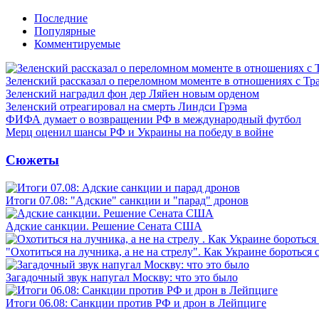
Последние
Популярные
Комментируемые
Зеленский рассказал о переломном моменте в отношениях с Т
Зеленский наградил фон дер Ляйен новым орденом
Зеленский отреагировал на смерть Линдси Грэма
ФИФА думает о возвращении РФ в международный футбол
Мерц оценил шансы РФ и Украины на победу в войне
Сюжеты
Итоги 07.08: "Адские" санкции и "парад" дронов
Адские санкции. Решение Сената США
"Охотиться на лучника, а не на стрелу". Как Украине бороться 
Загадочный звук напугал Москву: что это было
Итоги 06.08: Санкции против РФ и дрон в Лейпциге