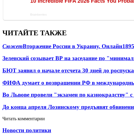
ЧИТАЙТЕ ТАКЖЕ
Сюжет
Вторжение России в Украину. Онлайн
189
Зеленский созывает ВР на заседание по "минима
БЮТ заявил о начале отсчета 30 дней до роспуск
ФИФА думает о возвращении РФ в международн
Во Львове провели "экзамен по казнокрадству"
До конца апреля Лозинскому предъявят обвинени
Читать комментарии
Новости политики