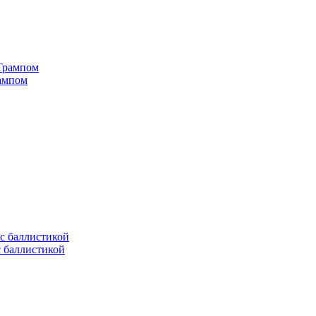
рампом
с баллистикой