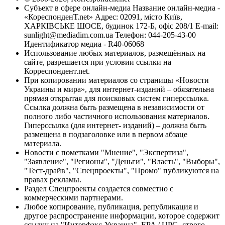
Субъект в сфере онлайн-медиа Название онлайн-медиа -
«КореспонденТ.net» Адрес: 02091, місто Київ,
ХАРКІВСЬКЕ ШОСЕ, будинок 172-Б, офіс 208/1 E-mail:
sunlight@mediadim.com.ua
Телефон: 044-205-43-00
Идентификатор медиа - R40-06068
Использование любых материалов, размещённых на
сайте, разрешается при условии ссылки на
Корреспондент.net.
При копировании материалов со страницы «Новости
Украины и мира», для интернет-изданий – обязательна
прямая открытая для поисковых систем гиперссылка.
Ссылка должна быть размещена в независимости от
полного либо частичного использования материалов.
Гиперссылка (для интернет- изданий) – должна быть
размещена в подзаголовке или в первом абзаце
материала.
Новости с пометками "Мнение", "Экспертиза",
"Заявление", "Регионы", "Деньги", "Власть", "Выборы",
"Тест-драйв", "Спецпроекты", "Промо" публикуются на
правах рекламы.
Раздел Спецпроекты создается совместно с
коммерческими партнерами.
Любое копирование, публикация, републикация и
другое распространение информации, которое содержит
ссылку на "Интерфакс-Украина", EPA / UPG, строго