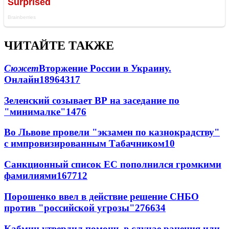
ЧИТАЙТЕ ТАКЖЕ
Сюжет
Вторжение России в Украину.
Онлайн
189
64
317
Зеленский созывает ВР на заседание по
"минималке"
14
76
Во Львове провели "экзамен по казнокрадству"
с импровизированным Табачником
10
Санкционный список ЕС пополнился громкими
фамилиями
167
7
12
Порошенко ввел в действие решение СНБО
против "российской угрозы"
276
6
34
Кабмин утвердил помощь в случае ранения или