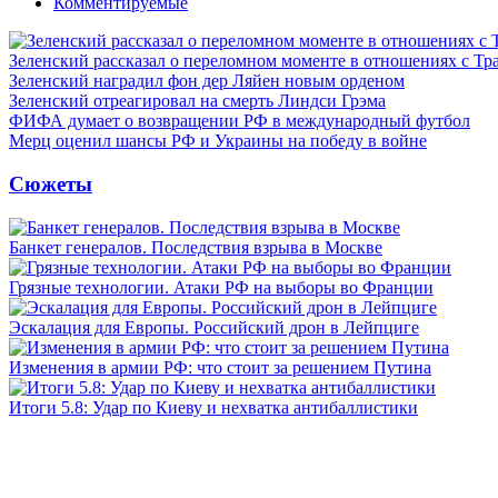
Комментируемые
Зеленский рассказал о переломном моменте в отношениях с Т
Зеленский наградил фон дер Ляйен новым орденом
Зеленский отреагировал на смерть Линдси Грэма
ФИФА думает о возвращении РФ в международный футбол
Мерц оценил шансы РФ и Украины на победу в войне
Сюжеты
Банкет генералов. Последствия взрыва в Москве
Грязные технологии. Атаки РФ на выборы во Франции
Эскалация для Европы. Российский дрон в Лейпциге
Изменения в армии РФ: что стоит за решением Путина
Итоги 5.8: Удар по Киеву и нехватка антибаллистики