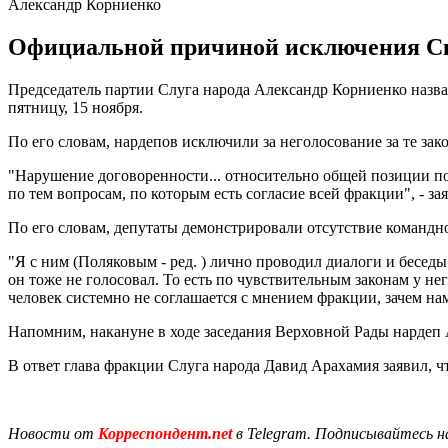
Александр Корниенко
Официальной причиной исключения Ско
Председатель партии Слуга народа Александр Корниенко наз
пятницу, 15 ноября.
По его словам, нардепов исключили за неголосование за те за
"Нарушение договоренности... относительно общей позиции по
по тем вопросам, по которым есть согласие всей фракции", - за
По его словам, депутаты демонстрировали отсутствие командн
"Я с ним (Поляковым - ред. ) лично проводил диалоги и бесед
он тоже не голосовал. То есть по чувствительным законам у не
человек системно не соглашается с мнением фракции, зачем нам
Напомним, накануне в ходе заседания Верховной Рады нардеп
В ответ глава фракции Слуга народа Давид Арахамия заявил, 
Новости от
Корреспондент.net
в Telegram. Подписывайтесь н