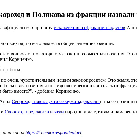
роход и Полякова из фракции назвали н
вал официальную причину
исключения из фракции нардепов
Анны
конопроекты, по которым есть общее решение фракции.
 тем вопросам, по которым у фракции совместная позиция. Это 
явил Корниенко.
ой работы.
ы по очень чувствительным нашим законопроектам. Это земля, э
го была своя позиция и она идеологически отличалась от фракции
 быть вместе?", - добавил Корниенко.
 Анна
Скороход заявила, что ее мужа задержали
из-за ее позиции
что
Скороход предлагала взятки
народным депутатам и намерен и
а наш канал
https://t.me/korrespondentnet