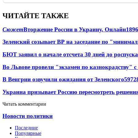
ЧИТАЙТЕ ТАКЖЕ
Сюжет
Вторжение России в Украину. Онлайн
189
Зеленский созывает ВР на заседание по "минима
БЮТ заявил о начале отсчета 30 дней до роспуск
Во Львове провели "экзамен по казнокрадству"
В Венгрии озвучили ожидания от Зеленского
59
7
2
Украина призывает Россию пересмотреть решени
Читать комментарии
Новости политики
Последние
Популярные