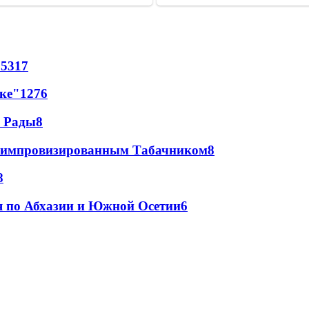
65
317
лке"
12
76
а Рады
8
 с импровизированным Табачником
8
8
я по Абхазии и Южной Осетии
6