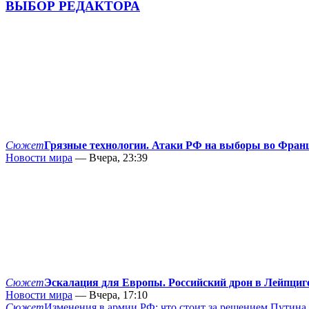
ВЫБОР РЕДАКТОРА
Сюжет
Грязные технологии. Атаки РФ на выборы во Фран
Новости мира
— Вчера, 23:39
Сюжет
Эскалация для Европы. Российский дрон в Лейпциг
Новости мира
— Вчера, 17:10
Сюжет
Изменения в армии РФ: что стоит за решением Путина