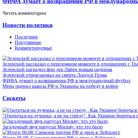
ФИФА думает о возвращении РФ в международн
Читать комментарии
Новости политики
Последние
Популярные
Комментируемые
Зеленский рассказал о переломном моменте в отношениях с Т
Зеленский наградил фон дер Ляйен новым орденом
Зеленский отреагировал на смерть Линдси Грэма
ФИФА думает о возвращении РФ в международный футбол
Мерц оценил шансы РФ и Украины на победу в войне
Сюжеты
"Охотиться на лучника, а не на стрелу". Как Украине бороться 
Загадочный звук напугал Москву: что это было
Итоги 06.08: Санкции против РФ и дрон в Лейпциге