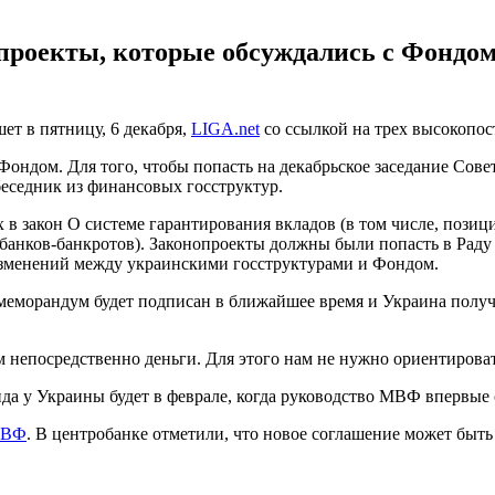
опроекты, которые обсуждались с Фонд
ет в пятницу, 6 декабря,
LIGA.net
со ссылкой на трех высокопос
с Фондом. Для того, чтобы попасть на декабрьское заседание С
беседник из финансовых госструктур.
х в закон О системе гарантирования вкладов (в том числе, поз
банков-банкротов). Законопроекты должны были попасть в Раду е
 изменений между украинскими госструктурами и Фондом.
 меморандум будет подписан в ближайшее время и Украина получи
 непосредственно деньги. Для этого нам не нужно ориентирова
 у Украины будет в феврале, когда руководство МВФ впервые с
МВФ
. В центробанке отметили, что новое соглашение может быть