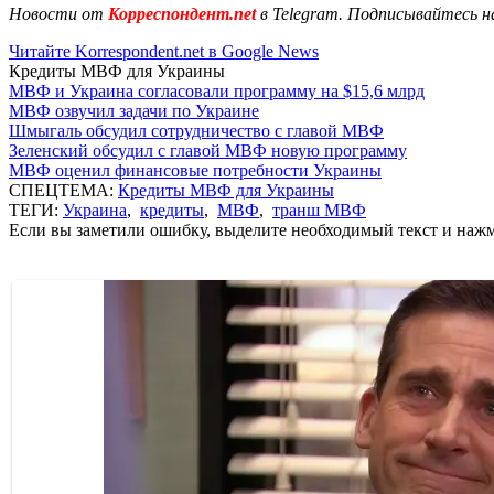
Новости от
Корреспондент.net
в Telegram. Подписывайтесь н
Читайте Korrespondent.net в Google News
Кредиты МВФ для Украины
МВФ и Украина согласовали программу на $15,6 млрд
МВФ озвучил задачи по Украине
Шмыгаль обсудил сотрудничество с главой МВФ
Зеленский обсудил с главой МВФ новую программу
МВФ оценил финансовые потребности Украины
СПЕЦТЕМА:
Кредиты МВФ для Украины
ТЕГИ:
Украина
,
кредиты
,
МВФ
,
транш МВФ
Если вы заметили ошибку, выделите необходимый текст и нажми