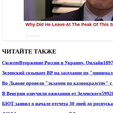
ЧИТАЙТЕ ТАКЖЕ
Сюжет
Вторжение России в Украину. Онлайн
189
Зеленский созывает ВР на заседание по "минима
Во Львове провели "экзамен по казнокрадству"
В Венгрии озвучили ожидания от Зеленского
59
9
2
БЮТ заявил о начале отсчета 30 дней до роспуск