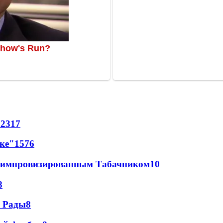
72
317
лке"
15
76
 с импровизированным Табачником
10
8
а Рады
8