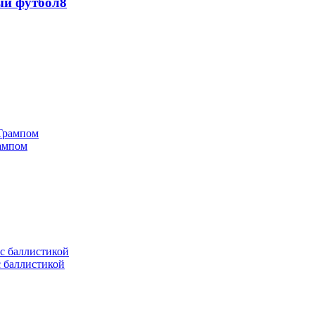
ый футбол
8
рампом
с баллистикой