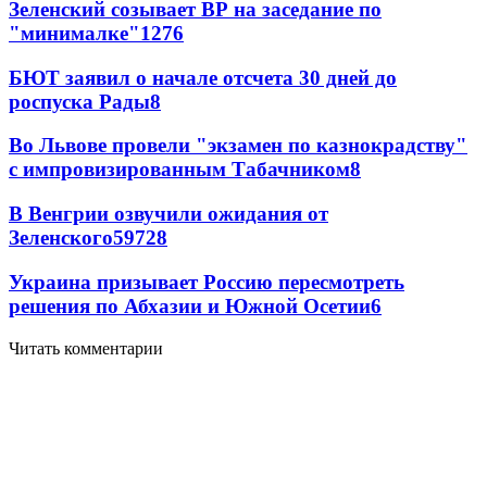
Зеленский созывает ВР на заседание по
"минималке"
12
76
БЮТ заявил о начале отсчета 30 дней до
роспуска Рады
8
Во Львове провели "экзамен по казнокрадству"
с импровизированным Табачником
8
В Венгрии озвучили ожидания от
Зеленского
59
7
28
Украина призывает Россию пересмотреть
решения по Абхазии и Южной Осетии
6
Читать комментарии