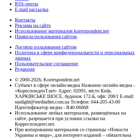
RSS-ленты
E-mail рассылка
Контакты
Реклама на сайте
Использование материалов korrespondent.net
Правила пользования сайтом
Договор пользования сайтом
Политика в сфере конфиденциальности и персональных
данных
Пользовательское соглашение
Редакция
© 2000-2026, Korrespondent.net
Субъект в сфере онлайн-медиа Название онлайн-медиа -
«КореспонденТ.net» Адрес: 02091, місто Київ,
ХАРКІВСЬКЕ ШОСЕ, будинок 172-Б, офіс 208/1 E-mail:
sunlight@mediadim.com.ua
Телефон: 044-205-43-00
Идентификатор медиа - R40-06068
Использование любых материалов, размещённых на
сайте, разрешается при условии ссылки на
Корреспондент.net.
При копировании материалов со страницы «Новости
Украины и мира», для интернет-изданий – обязательна