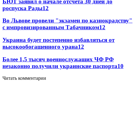
БЮТ заявил о начале отсчета 30 дней до
роспуска Рады
12
Во Львове провели "экзамен по казнокрадству"
с импровизированным Табачником
12
Украина будет постепенно избавляться от
высокообогащенного урана
12
Более 1,5 тысяч военнослужащих ЧФ РФ
незаконно получили украинские паспорта
10
Читать комментарии