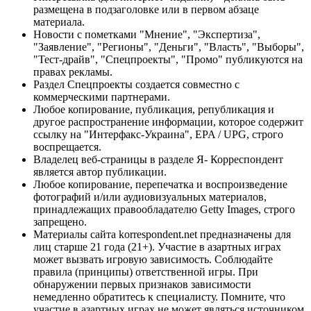
размещена в подзаголовке или в первом абзаце
материала.
Новости с пометками "Мнение", "Экспертиза",
"Заявление", "Регионы", "Деньги", "Власть", "Выборы",
"Тест-драйв", "Спецпроекты", "Промо" публикуются на
правах рекламы.
Раздел Спецпроекты создается совместно с
коммерческими партнерами.
Любое копирование, публикация, републикация и
другое распространение информации, которое содержит
ссылку на "Интерфакс-Украина", EPA / UPG, строго
воспрещается.
Владелец веб-страницы в разделе Я- Корреспондент
является автор публикации.
Любое копирование, перепечатка и воспроизведение
фотографий и/или аудиовизуальных материалов,
принадлежащих правообладателю Getty Images, строго
запрещено.
Материалы сайта korrespondent.net предназначены для
лиц старше 21 года (21+). Участие в азартных играх
может вызвать игровую зависимость. Соблюдайте
правила (принципы) ответственной игры. При
обнаружении первых признаков зависимости
немедленно обратитесь к специалисту. Помните, что
участие в азартных играх не может являться источником