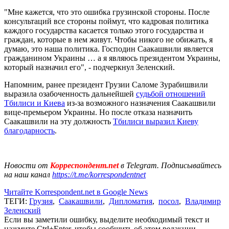
"Мне кажется, что это ошибка грузинской стороны. После
консультаций все стороны поймут, что кадровая политика
каждого государства касается только этого государства и
граждан, которые в нем живут. Чтобы никого не обижать, я
думаю, это наша политика. Господин Саакашвили является
гражданином Украины … а я являюсь президентом Украины,
который назначил его", - подчеркнул Зеленский.
Напомним, ранее президент Грузии Саломе Зурабишвили
выразила озабоченность дальнейшей
судьбой отношений
Тбилиси и Киева
из-за возможного назначения Саакашвили
вице-премьером Украины. Но после отказа назначить
Саакашвили на эту должность
Тбилиси выразил Киеву
благодарность
.
Новости от
Корреспондент.net
в Telegram. Подписывайтесь
на наш канал
https://t.me/korrespondentnet
Читайте Korrespondent.net в Google News
ТЕГИ:
Грузия
,
Саакашвили
,
Дипломатия
,
посол
,
Владимир
Зеленский
Если вы заметили ошибку, выделите необходимый текст и
нажмите Ctrl+Enter, чтобы сообщить об этом редакции.