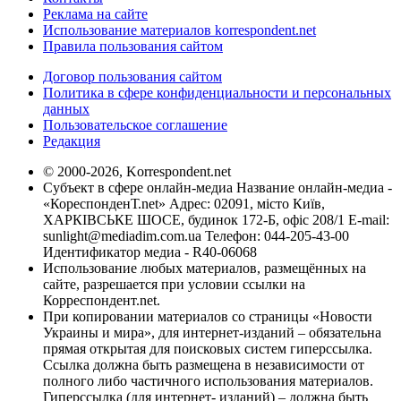
Реклама на сайте
Использование материалов korrespondent.net
Правила пользования сайтом
Договор пользования сайтом
Политика в сфере конфиденциальности и персональных
данных
Пользовательское соглашение
Редакция
© 2000-2026, Korrespondent.net
Субъект в сфере онлайн-медиа Название онлайн-медиа -
«КореспонденТ.net» Адрес: 02091, місто Київ,
ХАРКІВСЬКЕ ШОСЕ, будинок 172-Б, офіс 208/1 E-mail:
sunlight@mediadim.com.ua
Телефон: 044-205-43-00
Идентификатор медиа - R40-06068
Использование любых материалов, размещённых на
сайте, разрешается при условии ссылки на
Корреспондент.net.
При копировании материалов со страницы «Новости
Украины и мира», для интернет-изданий – обязательна
прямая открытая для поисковых систем гиперссылка.
Ссылка должна быть размещена в независимости от
полного либо частичного использования материалов.
Гиперссылка (для интернет- изданий) – должна быть