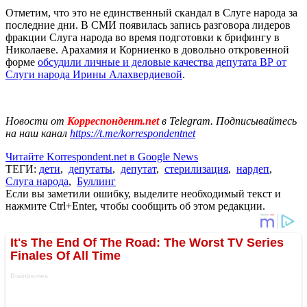
Отметим, что это не единственный скандал в Слуге народа за
последние дни. В СМИ появилась запись разговора лидеров
фракции Слуга народа во время подготовки к брифингу в
Николаеве. Арахамия и Корниенко в довольно откровенной
форме
обсудили личные и деловые качества депутата ВР от
Слуги народа Ирины Алахвердиевой
.
Новости от
Корреспондент.net
в Telegram. Подписывайтесь
на наш канал
https://t.me/korrespondentnet
Читайте Korrespondent.net в Google News
ТЕГИ:
дети
,
депутаты
,
депутат
,
стерилизация
,
нардеп
,
Слуга народа
,
Буллинг
Если вы заметили ошибку, выделите необходимый текст и
нажмите Ctrl+Enter, чтобы сообщить об этом редакции.