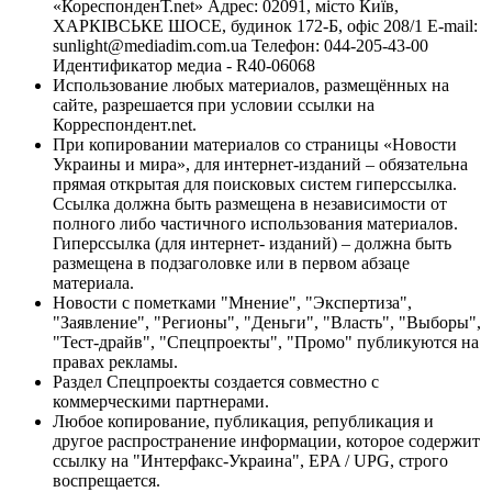
«КореспонденТ.net» Адрес: 02091, місто Київ,
ХАРКІВСЬКЕ ШОСЕ, будинок 172-Б, офіс 208/1 E-mail:
sunlight@mediadim.com.ua
Телефон: 044-205-43-00
Идентификатор медиа - R40-06068
Использование любых материалов, размещённых на
сайте, разрешается при условии ссылки на
Корреспондент.net.
При копировании материалов со страницы «Новости
Украины и мира», для интернет-изданий – обязательна
прямая открытая для поисковых систем гиперссылка.
Ссылка должна быть размещена в независимости от
полного либо частичного использования материалов.
Гиперссылка (для интернет- изданий) – должна быть
размещена в подзаголовке или в первом абзаце
материала.
Новости с пометками "Мнение", "Экспертиза",
"Заявление", "Регионы", "Деньги", "Власть", "Выборы",
"Тест-драйв", "Спецпроекты", "Промо" публикуются на
правах рекламы.
Раздел Спецпроекты создается совместно с
коммерческими партнерами.
Любое копирование, публикация, републикация и
другое распространение информации, которое содержит
ссылку на "Интерфакс-Украина", EPA / UPG, строго
воспрещается.