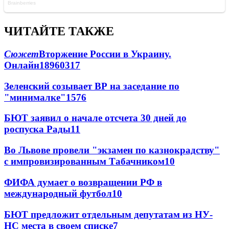
ЧИТАЙТЕ ТАКЖЕ
Сюжет
Вторжение России в Украину.
Онлайн
189
60
317
Зеленский созывает ВР на заседание по
"минималке"
15
76
БЮТ заявил о начале отсчета 30 дней до
роспуска Рады
11
Во Львове провели "экзамен по казнокрадству"
с импровизированным Табачником
10
ФИФА думает о возвращении РФ в
международный футбол
10
БЮТ предложит отдельным депутатам из НУ-
НС места в своем списке
7