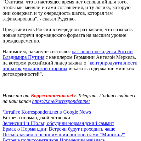
"Считаем, что в настоящее время нет оснований для того,
чтобы мы меняли и сами соглашения, и ту логику, которую
они содержат, и ту очередность шагов, которая там
зафиксирована", - сказал Руденко.
Представитель России в очередной раз заявил, что созывать
новые встречи нормандского формата на высшем уровне
преждевременно.
Напомним, накануне состоялся
разговор президента России
Владимира Путина
с канцлером Германии Ангелой Меркель,
на котором российский лидер заявил о "
контрпродуктивности
попыток украинской стороны
исказить содержание минских
договоренностей".
Новости от
Корреспондент.net
в Telegram. Подписывайтесь
на наш канал
https://t.me/korrespondentnet
Читайте Korrespondent.net в Google News
Встреча нормандской четверки
Зеленский и Шольц обсудили нормандский саммит
Ермак о Нормандии: Встречи будут проходить чаще
Песков заявил о непонимании оппонентами "Минска-2"
Встреча политсоветников Нормандии началась