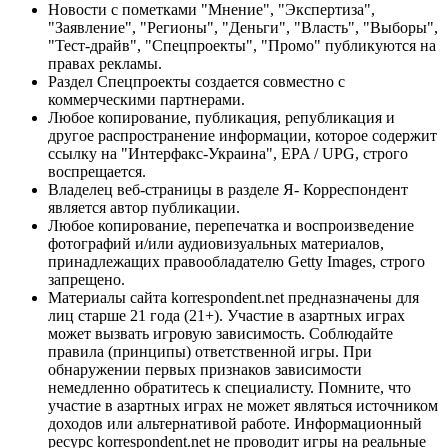
Новости с пометками "Мнение", "Экспертиза",
"Заявление", "Регионы", "Деньги", "Власть", "Выборы",
"Тест-драйв", "Спецпроекты", "Промо" публикуются на
правах рекламы.
Раздел Спецпроекты создается совместно с
коммерческими партнерами.
Любое копирование, публикация, републикация и
другое распространение информации, которое содержит
ссылку на "Интерфакс-Украина", EPA / UPG, строго
воспрещается.
Владелец веб-страницы в разделе Я- Корреспондент
является автор публикации.
Любое копирование, перепечатка и воспроизведение
фотографий и/или аудиовизуальных материалов,
принадлежащих правообладателю Getty Images, строго
запрещено.
Материалы сайта korrespondent.net предназначены для
лиц старше 21 года (21+). Участие в азартных играх
может вызвать игровую зависимость. Соблюдайте
правила (принципы) ответственной игры. При
обнаружении первых признаков зависимости
немедленно обратитесь к специалисту. Помните, что
участие в азартных играх не может являться источником
доходов или альтернативой работе. Информационный
ресурс korrespondent.net не проводит игры на реальные