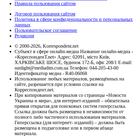
Правила пользования сайтом
Договор пользования сайтом
Политика в сфере конфиденциальности и персональных
данных
Пользовательское соглашение
Редакция
© 2000-2026, Korrespondent.net
Субъект в сфере онлайн-медиа Название онлайн-медиа -
«КореспонденТ.net» Адрес: 02091, місто Київ,
ХАРКІВСЬКЕ ШОСЕ, будинок 172-Б, офіс 208/1 E-mail:
sunlight@mediadim.com.ua
Телефон: 044-205-43-00
Идентификатор медиа - R40-06068
Использование любых материалов, размещённых на
сайте, разрешается при условии ссылки на
Корреспондент.net.
При копировании материалов со страницы «Новости
Украины и мира», для интернет-изданий – обязательна
прямая открытая для поисковых систем гиперссылка.
Ссылка должна быть размещена в независимости от
полного либо частичного использования материалов.
Гиперссылка (для интернет- изданий) – должна быть
размещена в подзаголовке или в первом абзаце
материала.