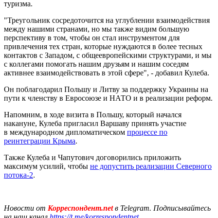
туризма.
"Треугольник сосредоточится на углублении взаимодействия
между нашими странами, но мы также видим большую
перспективу в том, чтобы он стал инструментом для
привлечения тех стран, которые нуждаются в более тесных
контактов с Западом, с общеевропейскими структурами, и мы
с коллегами помогать нашим друзьям и нашим соседям
активнее взаимодействовать в этой сфере", - добавил Кулеба.
Он поблагодарил Польшу и Литву за поддержку Украины на
пути к членству в Евросоюзе и НАТО и в реализации реформ.
Напомним, в ходе визита в Польшу, который начался
накануне, Кулеба пригласил Варшаву принять участие
в международном дипломатическом
процессе по
реинтеграции Крыма
.
Также Кулеба и Чапутович договорились приложить
максимум усилий, чтобы
не допустить реализации Северного
потока-2
.
Новости от
Корреспондент.net
в Telegram. Подписывайтесь
на наш канал
https://t.me/korrespondentnet