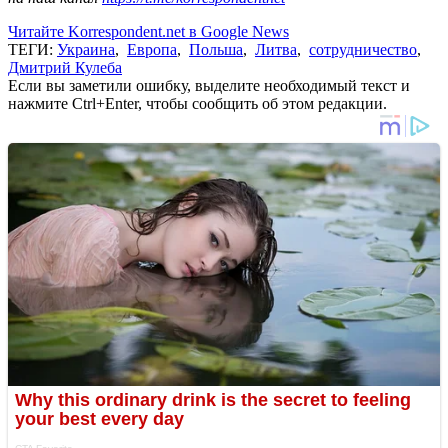
Читайте Korrespondent.net в Google News
ТЕГИ:
Украина
,
Европа
,
Польша
,
Литва
,
сотрудничество
,
Дмитрий Кулеба
Если вы заметили ошибку, выделите необходимый текст и
нажмите Ctrl+Enter, чтобы сообщить об этом редакции.