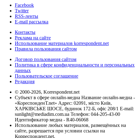
Facebook
Twitter
RSS-ленты
E-mail рассылка
Контакты
Реклама на сайте
Использование материалов korrespondent.net
Правила пользования сайтом
Договор пользования сайтом
Политика в сфере конфиденциальности и персональных
данных
Пользовательское соглашение
Редакция
© 2000-2026, Korrespondent.net
Субъект в сфере онлайн-медиа Название онлайн-медиа -
«КореспонденТ.net» Адрес: 02091, місто Київ,
ХАРКІВСЬКЕ ШОСЕ, будинок 172-Б, офіс 208/1 E-mail:
sunlight@mediadim.com.ua
Телефон: 044-205-43-00
Идентификатор медиа - R40-06068
Использование любых материалов, размещённых на
сайте, разрешается при условии ссылки на
Корреспондент.net.