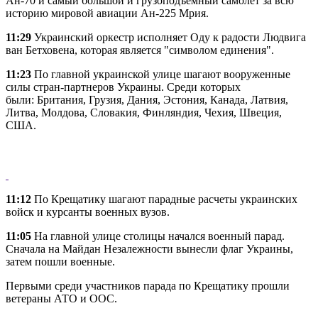
Ан-70 и самый большой и грузоподъемный самолет за всю
историю мировой авиации Ан-225 Мрия.
11:29
Украинский оркестр исполняет Оду к радости Людвига
ван Бетховена, которая является "символом единения".
11:23
По главной украинской улице шагают вооруженные
силы стран-партнеров Украины. Среди которых
были: Британия, Грузия, Дания, Эстония, Канада, Латвия,
Литва, Молдова, Словакия, Финляндия, Чехия, Швеция,
США.
11:12
По Крещатику шагают парадные расчеты украинских
войск и курсанты военных вузов.
11:05
На главной улице столицы начался военный парад.
Сначала на Майдан Незалежности вынесли флаг Украины,
затем пошли военные.
Первыми среди участников парада по Крещатику прошли
ветераны АТО и ООС.