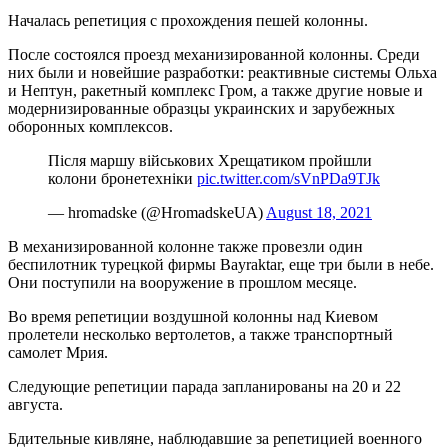
Началась репетиция с прохождения пешей колонны.
После состоялся проезд механизированной колонны. Среди
них были и новейшие разработки: реактивные системы Ольха
и Нептун, ракетный комплекс Гром, а также другие новые и
модернизированные образцы украинских и зарубежных
оборонных комплексов.
Після маршу військових Хрещатиком пройшли
колони бронетехніки
pic.twitter.com/sVnPDa9TJk
— hromadske (@HromadskeUA)
August 18, 2021
В механизированной колонне также провезли один
беспилотник турецкой фирмы Bayraktar, еще три были в небе.
Они поступили на вооружение в прошлом месяце.
Во время репетиции воздушной колонны над Киевом
пролетели несколько вертолетов, а также транспортный
самолет Мрия.
Следующие репетиции парада запланированы на 20 и 22
августа.
Бдительные кивляне, наблюдавшие за репетицией военного