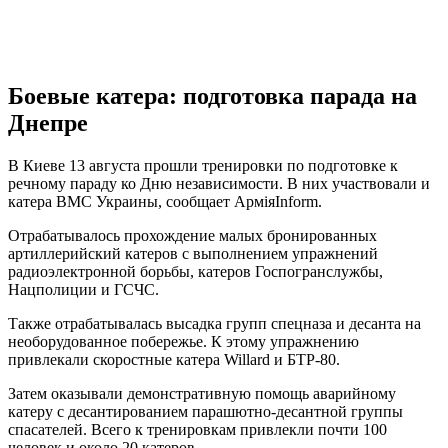
Боевые катера: подготовка парада на
Днепре
В Киеве 13 августа прошли тренировки по подготовке к
речному параду ко Дню независимости. В них участвовали и
катера ВМС Украины, сообщает АрміяInform.
Отрабатывалось прохождение малых бронированных
артиллерийский катеров с выполнением упражнений
радиоэлектронной борьбы, катеров Госпогранслужбы,
Нацполиции и ГСЧС.
Также отрабатывалась высадка групп спецназа и десанта на
необорудованное побережье. К этому упражнению
привлекали скоростные катера Willard и БТР-80.
Затем оказывали демонстративную помощь аварийному
катеру с десантированием парашютно-десантной группы
спасателей. Всего к тренировкам привлекли почти 100
человек и около 20 катеров.