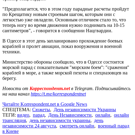
"Предполагается, что в этом году парадные расчеты пройдут
по Крещатику новым строевым шагом, которым они с
легкостью уже овладели. Основным отличием стало то, что
теперь ногу во время движения нужно поднимать на 10-15
сантиметров", - говорится в сообщении Нацгвардии.
В Одессе в этот день запланировано прохождение боевых
кораблей и пролет авиации, показ вооружения и военной
техники.
Министерство обороны сообщило, что в Одессе состоится
морской парад с показательным "морским боем": "сражения"
кораблей в море, а также морской пехоты и спецназовцев на
берегу.
Новости от
Корреспондент.net
в Telegram. Подписывайтесь
на наш канал
https://t.me/korrespondentnet
Читайте Korrespondent.net в Google News
СПЕЦТЕМА:
Сюжеты
,
День независимости Украины
ТЕГИ:
видео
,
парад
,
День Независимости
,
онлайн
,
онлайн
трансляция
,
день независимости украины
,
день
независимости 24 августа
,
смотреть онлайн
,
военный парад
в Киеве