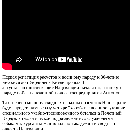
Первая репетиция расчетов к военному параду к 30-летию
независимой Украины в Киеве прошла 3
августа: военнослужащие Нацгвардии начали подготовку к
параду войск на взлетной полосе госпредприятия Антонов.
Так, пешую колонну сводных парадных расчетов Нацгвардии
будут представлять сразу четыре "коробки": военнослужащие
специального учебно-тренировочного батальона Почетный
Караул, кинологическое подразделение со служебными
собаками, курсанты Национальной академии и сводный
оркестр Нацгвардии.