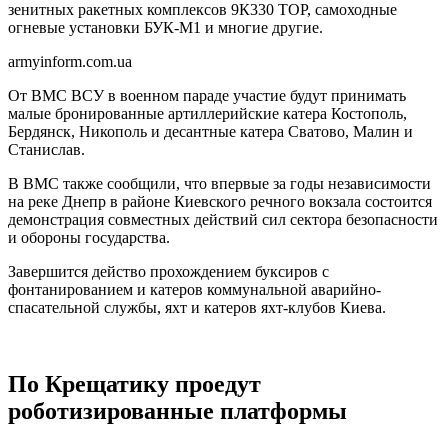
зенитных ракетных комплексов 9К330 ТОР, самоходные
огневые установки БУК-М1 и многие другие.
armyinform.com.ua
От ВМС ВСУ в военном параде участие будут принимать
малые бронированные артиллерийские катера Костополь,
Бердянск, Никополь и десантные катера Сватово, Малин и
Станислав.
В ВМС также сообщили, что впервые за годы независимости
на реке Днепр в районе Киевского речного вокзала состоится
демонстрация совместных действий сил сектора безопасности
и обороны государства.
Завершится действо прохождением буксиров с
фонтанированием и катеров коммунальной аварийно-
спасательной службы, яхт и катеров яхт-клубов Киева.
По Крещатику проедут
роботизированные платформы