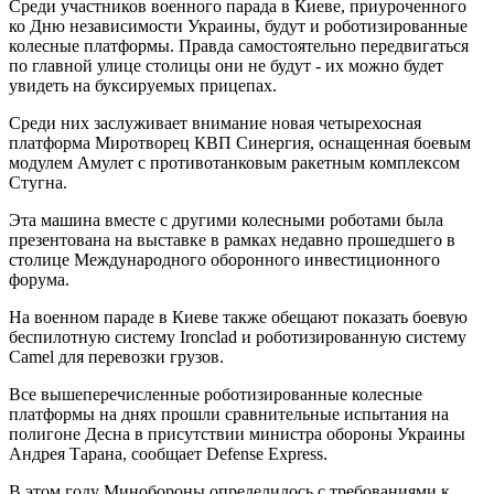
Среди участников военного парада в Киеве, приуроченного
ко Дню независимости Украины, будут и роботизированные
колесные платформы. Правда самостоятельно передвигаться
по главной улице столицы они не будут - их можно будет
увидеть на буксируемых прицепах.
Среди них заслуживает внимание новая четырехосная
платформа Миротворец КВП Синергия, оснащенная боевым
модулем Амулет с противотанковым ракетным комплексом
Стугна.
Эта машина вместе с другими колесными роботами была
презентована на выставке в рамках недавно прошедшего в
столице Международного оборонного инвестиционного
форума.
На военном параде в Киеве также обещают показать боевую
беспилотную систему Ironclad и роботизированную систему
Camel для перевозки грузов.
Все вышеперечисленные роботизированные колесные
платформы на днях прошли сравнительные испытания на
полигоне Десна в присутствии министра обороны Украины
Андрея Тарана, сообщает Defense Express.
В этом году Минобороны определилось с требованиями к