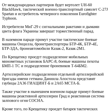
От международных партнеров будет вертолет UH-60
BlackHawk, тактический военно-транспортный самолет C-27J
Spartan и истребитель четверного поколения Eurofighter
Typhoon.
Истребители МиГ-29 с сигнальными ракетами и дымами
цвета флага Украины завершат торжественный парад.
В наземном параде примут участие тактические боевые
машины Онцилла, бронетранспортеры БТР-4К, БТР-4Е,
БТР-3ДА, бронеавтомобили Казак-2, Казак-2М1.
По Крещатику проедут подразделение мобильных
минометных установок БАРС-8, боевые машины пехоты
БМП-1 ТС и подразделение броневиков Т-64БМ2.
Артиллерийские подразделения отдельной артиллерийской
бригады имени гетмана Даниила Апостола представят
гаубицы 2А36 ГИАЦИНТ-Б и 2А65 МСТА-Б.
Также участие в нынешнем военном параде примут боевые
машины реактивной артиллерии Град и реактивная система
залпового огня СОСНА.
Кроме того, по Крещатику проедет батарея тактических