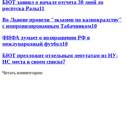
БЮТ заявил о начале отсчета 30 дней до
роспуска Рады
11
Во Львове провели "экзамен по казнокрадству"
с импровизированным Табачником
10
ФИФА думает о возвращении РФ в
международный футбол
10
БЮТ предложит отдельным депутатам из НУ-
НС места в своем списке
7
Читать комментарии