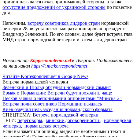
причин назывался отказ принимающей стороны, а также
отсутствие предложений от украинской стороны
по повестке
дня.
Напомним,
встречу советников лидеров стран
нормандской
четверки 28 августа несколько раз анонсировал президент
Владимир Зеленский. По его словам, далее будет встреча глав
МИД стран нормандской четверки и затем – лидеров стран.
Новости от
Корреспондент.net
в Telegram. Подписывайтесь
на наш канал
https://t.me/korrespondentnet
Читайте Korrespondent.net в Google News
Встреча нормандской четверки
Зеленский и Шольц обсудили нормандский саммит
Ермак о Нормандии: Встречи будут проходить чаще
Песков заявил о непонимании оппонентами "Минска-2"
Встреча политсоветников Нормандии началась
Киев озвучил цель заседания нормандского формата
СПЕЦТЕМА:
Встреча нормандской четверки
ТЕГИ:
переговоры
,
минские договоренности
,
нормандская
четверка
,
нормандская встреча
Если вы заметили ошибку, выделите необходимый текст и
нажмите Ctrl+Enter, чтобы сообщить об этом редакции.