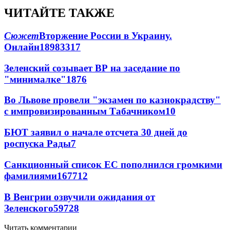
ЧИТАЙТЕ ТАКЖЕ
Сюжет
Вторжение России в Украину.
Онлайн
189
83
317
Зеленский созывает ВР на заседание по
"минималке"
18
76
Во Львове провели "экзамен по казнокрадству"
с импровизированным Табачником
10
БЮТ заявил о начале отсчета 30 дней до
роспуска Рады
7
Санкционный список ЕС пополнился громкими
фамилиями
167
7
12
В Венгрии озвучили ожидания от
Зеленского
59
7
28
Читать комментарии