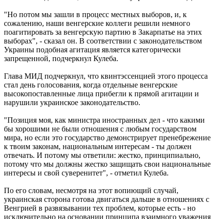
"Но потом мы зашли в процесс местных выборов, и, к
сожалению, наши венгерские коллеги решили немного
поагитировать за венгерскую партию в Закарпатье на этих
выборах", - сказал он. В соответствии с законодательством
Украины подобная агитация является категорически
запрещенной, подчеркнул Кулеба.
Глава МИД подчеркнул, что квинтэссенцией этого процесса
стал день голосования, когда отдельные венгерские
высокопоставленные лица прибегли к прямой агитации и
нарушили украинское законодательство.
"Позиция моя, как министра иностранных дел - что какими
бы хорошими не были отношения с любым государством
мира, но если это государство демонстрирует пренебрежение
к твоим законам, национальным интересам - ты должен
отвечать. И потому мы ответили: жестко, принципиально,
потому что мы должны жестко защищать свои национальные
интересы и свой суверенитет", - отметил Кулеба.
По его словам, несмотря на этот вопиющий случай,
украинская сторона готова двигаться дальше в отношениях с
Венгрией в развязывании тех проблем, которые есть - но
исключительно на основании принципа взаимного уважения