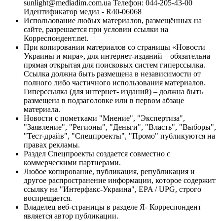
sunlight@mediadim.com.ua
Телефон: 044-205-43-00
Идентификатор медиа - R40-06068
Использование любых материалов, размещённых на
сайте, разрешается при условии ссылки на
Корреспондент.net.
При копировании материалов со страницы «Новости
Украины и мира», для интернет-изданий – обязательна
прямая открытая для поисковых систем гиперссылка.
Ссылка должна быть размещена в независимости от
полного либо частичного использования материалов.
Гиперссылка (для интернет- изданий) – должна быть
размещена в подзаголовке или в первом абзаце
материала.
Новости с пометками "Мнение", "Экспертиза",
"Заявление", "Регионы", "Деньги", "Власть", "Выборы",
"Тест-драйв", "Спецпроекты", "Промо" публикуются на
правах рекламы.
Раздел Спецпроекты создается совместно с
коммерческими партнерами.
Любое копирование, публикация, републикация и
другое распространение информации, которое содержит
ссылку на "Интерфакс-Украина", EPA / UPG, строго
воспрещается.
Владелец веб-страницы в разделе Я- Корреспондент
является автор публикации.