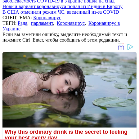
Заболеваемость COVID-19 в Украине пошла на спад
Новый вариант коронавируса попал из Индии в Европу
В США отменили режим ЧС, введенный из-за COVID
СПЕЦТЕМА:
Коронавирус
ТЕГИ:
Рада
,
парламент
,
Коронавирус
,
Коронавирус в
Украине
Если вы заметили ошибку, выделите необходимый текст и
нажмите Ctrl+Enter, чтобы сообщить об этом редакции.