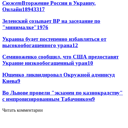
Сюжет
Вторжение России в Украину.
Онлайн
189
43
317
Зеленский созывает ВР на заседание по
"минималке"
19
76
Украина будет постепенно избавляться от
высокообогащенного урана
12
Семиноженко сообщил, что США предоставят
Украине низкообогащенный уран
10
Ющенко ликвидировал Окружной админсуд
Киева
9
Во Львове провели "экзамен по казнокрадству"
с импровизированным Табачником
9
Читать комментарии