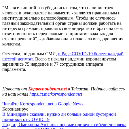
"Мы все лишний раз убедились в том, что наличие трех
человек в руководстве парламента - является правильным и
институционально целесообразным. Чтобы не случилось,
главный законодательный орган страны должен работать на
интересы граждан, проявлять свое лидерство и брать на себя
ответственность перед людьми за принятие важных для
страны решений", - добавила она и пожелала выздоровления
коллегам.
Отметим, по данным СМИ,
в Раде COVID-19 болеет каждый
шестой депутат
. Всего с начала пандемии коронавирусом
заразились 75 нардепов и 77 сотрудников аппарата
парламента.
Новости от
Корреспондент.net
в Telegram. Подписывайтесь
на наш канал
https://t.me/korrespondentnet
Читайте Korrespondent.net в Google News
Коронавирус
В Минздраве сказали, нужно ли больше одной бустерной
прививки от COVID-19
Подвид Омикрона Arcturus впервые привел к гибели человека