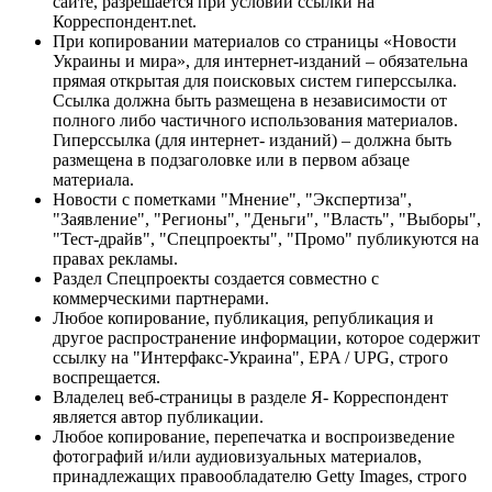
сайте, разрешается при условии ссылки на
Корреспондент.net.
При копировании материалов со страницы «Новости
Украины и мира», для интернет-изданий – обязательна
прямая открытая для поисковых систем гиперссылка.
Ссылка должна быть размещена в независимости от
полного либо частичного использования материалов.
Гиперссылка (для интернет- изданий) – должна быть
размещена в подзаголовке или в первом абзаце
материала.
Новости с пометками "Мнение", "Экспертиза",
"Заявление", "Регионы", "Деньги", "Власть", "Выборы",
"Тест-драйв", "Спецпроекты", "Промо" публикуются на
правах рекламы.
Раздел Спецпроекты создается совместно с
коммерческими партнерами.
Любое копирование, публикация, републикация и
другое распространение информации, которое содержит
ссылку на "Интерфакс-Украина", EPA / UPG, строго
воспрещается.
Владелец веб-страницы в разделе Я- Корреспондент
является автор публикации.
Любое копирование, перепечатка и воспроизведение
фотографий и/или аудиовизуальных материалов,
принадлежащих правообладателю Getty Images, строго