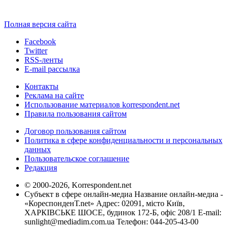
Полная версия сайта
Facebook
Twitter
RSS-ленты
E-mail рассылка
Контакты
Реклама на сайте
Использование материалов korrespondent.net
Правила пользования сайтом
Договор пользования сайтом
Политика в сфере конфиденциальности и персональных
данных
Пользовательское соглашение
Редакция
© 2000-2026, Korrespondent.net
Субъект в сфере онлайн-медиа Название онлайн-медиа -
«КореспонденТ.net» Адрес: 02091, місто Київ,
ХАРКІВСЬКЕ ШОСЕ, будинок 172-Б, офіс 208/1 E-mail:
sunlight@mediadim.com.ua
Телефон: 044-205-43-00