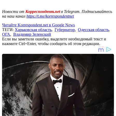
Новости от
Корреспондент.net
в Telegram. Подписывайтесь
на наш канал
https://t.me/korrespondentnet
Читайте Korrespondent.net в Google News
ТЕГИ:
Харьковская область
,
Губернатор
,
Одесская область
,
ОГА
,
Владимир Зеленский
Если вы заметили ошибку, выделите необходимый текст и
нажмите Ctrl+Enter, чтобы сообщить об этом редакции.