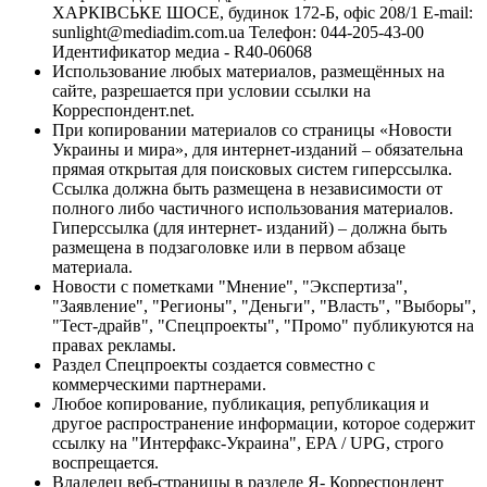
ХАРКІВСЬКЕ ШОСЕ, будинок 172-Б, офіс 208/1 E-mail:
sunlight@mediadim.com.ua
Телефон: 044-205-43-00
Идентификатор медиа - R40-06068
Использование любых материалов, размещённых на
сайте, разрешается при условии ссылки на
Корреспондент.net.
При копировании материалов со страницы «Новости
Украины и мира», для интернет-изданий – обязательна
прямая открытая для поисковых систем гиперссылка.
Ссылка должна быть размещена в независимости от
полного либо частичного использования материалов.
Гиперссылка (для интернет- изданий) – должна быть
размещена в подзаголовке или в первом абзаце
материала.
Новости с пометками "Мнение", "Экспертиза",
"Заявление", "Регионы", "Деньги", "Власть", "Выборы",
"Тест-драйв", "Спецпроекты", "Промо" публикуются на
правах рекламы.
Раздел Спецпроекты создается совместно с
коммерческими партнерами.
Любое копирование, публикация, републикация и
другое распространение информации, которое содержит
ссылку на "Интерфакс-Украина", EPA / UPG, строго
воспрещается.
Владелец веб-страницы в разделе Я- Корреспондент