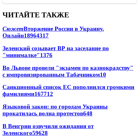
ЧИТАЙТЕ ТАКЖЕ
Сюжет
Вторжение России в Украину.
Онлайн
189
64
317
Зеленский созывает ВР на заседание по
"минималке"
13
76
Во Львове провели "экзамен по казнокрадству"
с импровизированным Табачником
10
Санкционный список ЕС пополнился громкими
фамилиями
167
7
12
Языковой закон: по городам Украины
прокатилась волна протестов
6
48
В Венгрии озвучили ожидания от
Зеленского
59
6
28