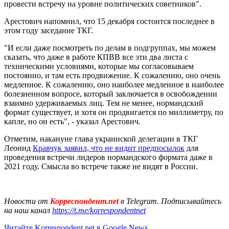
провести встречу на уровне политических советников".
Арестович напомнил, что 15 декабря состоится последнее в
этом году заседание ТКГ.
"И если даже посмотреть по делам в подгруппах, мы можем
сказать, что даже в работе КПВВ все эти два листа с
техническими условиями, которые мы согласовываем
постоянно, и там есть продвижение. К сожалению, оно очень
медленное. К сожалению, оно наиболее медленное в наиболее
болезненном вопросе, который заключается в освобождении
взаимно удерживаемых лиц. Тем не менее, нормандский
формат существует, и хотя он продвигается по миллиметру, по
капле, но он есть", - указал Арестович.
Отметим, накануне глава украинской делегации в ТКГ
Леонид
Кравчук заявил, что не видит предпосылок
для
проведения встречи лидеров нормандского формата даже в
2021 году. Смысла во встрече также не видят в России.
Новости от
Корреспондент.net
в Telegram. Подписывайтесь
на наш канал
https://t.me/korrespondentnet
Читайте Korrespondent.net в Google News