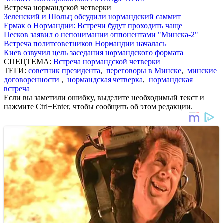
Встреча нормандской четверки
Зеленский и Шольц обсудили нормандский саммит
Ермак о Нормандии: Встречи будут проходить чаще
Песков заявил о непонимании оппонентами "Минска-2"
Встреча политсоветников Нормандии началась
Киев озвучил цель заседания нормандского формата
СПЕЦТЕМА:
Встреча нормандской четверки
ТЕГИ:
советник президента
,
переговоры в Минске
,
минские
договоренности
,
нормандская четверка
,
нормандская
встреча
Если вы заметили ошибку, выделите необходимый текст и
нажмите Ctrl+Enter, чтобы сообщить об этом редакции.