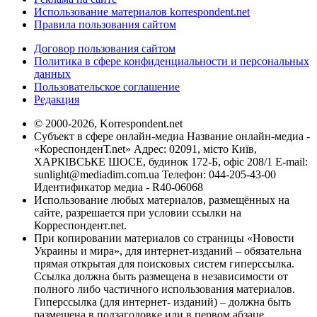
Использование материалов korrespondent.net
Правила пользования сайтом
Договор пользования сайтом
Политика в сфере конфиденциальности и персональных
данных
Пользовательское соглашение
Редакция
© 2000-2026, Korrespondent.net
Субъект в сфере онлайн-медиа Название онлайн-медиа -
«КореспонденТ.net» Адрес: 02091, місто Київ,
ХАРКІВСЬКЕ ШОСЕ, будинок 172-Б, офіс 208/1 E-mail:
sunlight@mediadim.com.ua
Телефон: 044-205-43-00
Идентификатор медиа - R40-06068
Использование любых материалов, размещённых на
сайте, разрешается при условии ссылки на
Корреспондент.net.
При копировании материалов со страницы «Новости
Украины и мира», для интернет-изданий – обязательна
прямая открытая для поисковых систем гиперссылка.
Ссылка должна быть размещена в независимости от
полного либо частичного использования материалов.
Гиперссылка (для интернет- изданий) – должна быть
размещена в подзаголовке или в первом абзаце