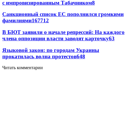
с импровизированным Табачником
8
Санкционный список ЕС пополнился громкими
фамилиями
167
7
12
В БЮТ заявили о начале репрессий: На каждого
члена оппозиции власти заводят карточку
6
3
Языковой закон: по городам Украины
прокатилась волна протестов
6
48
Читать комментарии