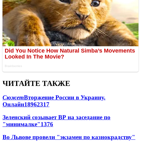
ЧИТАЙТЕ ТАКЖЕ
Сюжет
Вторжение России в Украину.
Онлайн
189
62
317
Зеленский созывает ВР на заседание по
"минималке"
13
76
Во Львове провели "экзамен по казнокрадству"