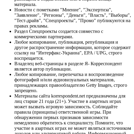
материала.
Новости с пометками "Мнение", "Экспертиза",
"Заявление", "Регионы", "Деньги", "Власть", "Выборы",
"Тест-драйв", "Спецпроекты", "Промо" публикуются на
правах рекламы.
Раздел Спецпроекты создается совместно с
коммерческими партнерами.
Любое копирование, публикация, републикация и
другое распространение информации, которое содержит
ссылку на "Интерфакс-Украина", EPA / UPG, строго
воспрещается.
Владелец веб-страницы в разделе Я- Корреспондент
является автор публикации.
Любое копирование, перепечатка и воспроизведение
фотографий и/или аудиовизуальных материалов,
принадлежащих правообладателю Getty Images, строго
запрещено.
Материалы сайта korrespondent.net предназначены для
лиц старше 21 года (21+). Участие в азартных играх
может вызвать игровую зависимость. Соблюдайте
правила (принципы) ответственной игры. При
обнаружении первых признаков зависимости
немедленно обратитесь к специалисту. Помните, что
участие в азартных играх не может являться источником
доходов или альтернативой работе. Информационный