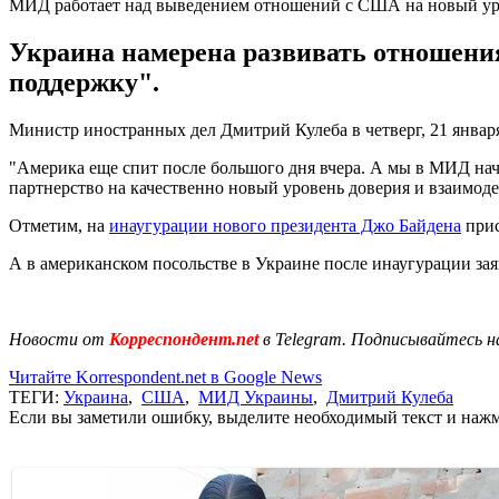
МИД работает над выведением отношений с США на новый ур
Украина намерена развивать отношен
поддержку".
Министр иностранных дел Дмитрий Кулеба в четверг, 21 января
"Америка еще спит после большого дня вчера. А мы в МИД на
партнерство на качественно новый уровень доверия и взаимоде
Отметим, на
инаугурации нового президента Джо Байдена
прис
А в американском посольстве в Украине после инаугурации з
Новости от
Корреспондент.net
в Telegram. Подписывайтесь н
Читайте Korrespondent.net в Google News
ТЕГИ:
Украина
,
США
,
МИД Украины
,
Дмитрий Кулеба
Если вы заметили ошибку, выделите необходимый текст и нажми