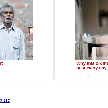
72
317