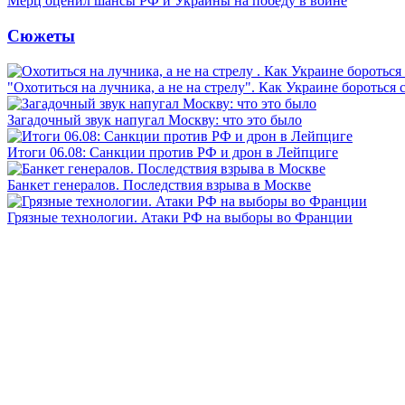
Мерц оценил шансы РФ и Украины на победу в войне
Сюжеты
"Охотиться на лучника, а не на стрелу". Как Украине бороться 
Загадочный звук напугал Москву: что это было
Итоги 06.08: Санкции против РФ и дрон в Лейпциге
Банкет генералов. Последствия взрыва в Москве
Грязные технологии. Атаки РФ на выборы во Франции