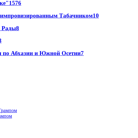
лке"
15
76
 с импровизированным Табачником
10
а Рады
8
8
я по Абхазии и Южной Осетии
7
рампом