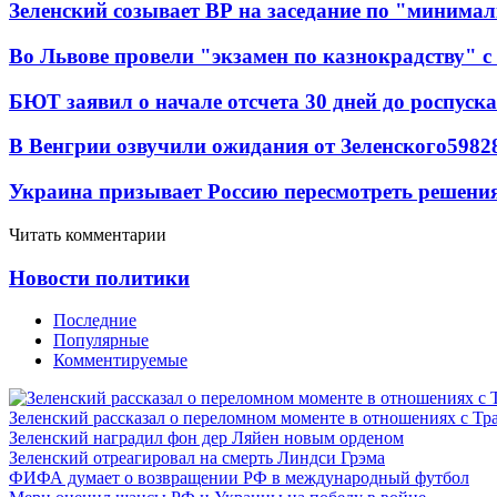
Зеленский созывает ВР на заседание по "минима
Во Львове провели "экзамен по казнокрадству"
БЮТ заявил о начале отсчета 30 дней до роспуск
В Венгрии озвучили ожидания от Зеленского
59
8
2
Украина призывает Россию пересмотреть решени
Читать комментарии
Новости политики
Последние
Популярные
Комментируемые
Зеленский рассказал о переломном моменте в отношениях с Т
Зеленский наградил фон дер Ляйен новым орденом
Зеленский отреагировал на смерть Линдси Грэма
ФИФА думает о возвращении РФ в международный футбол