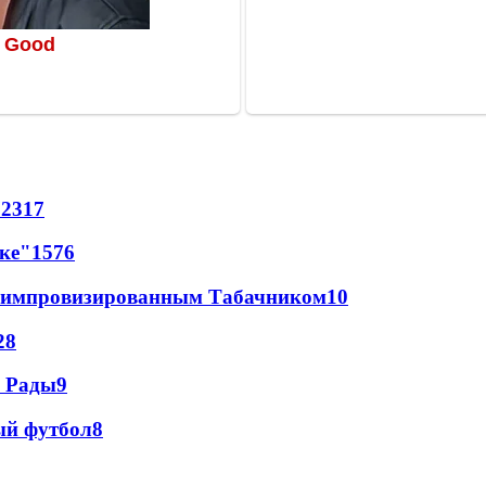
72
317
лке"
15
76
 с импровизированным Табачником
10
28
а Рады
9
ый футбол
8