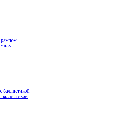
рампом
с баллистикой