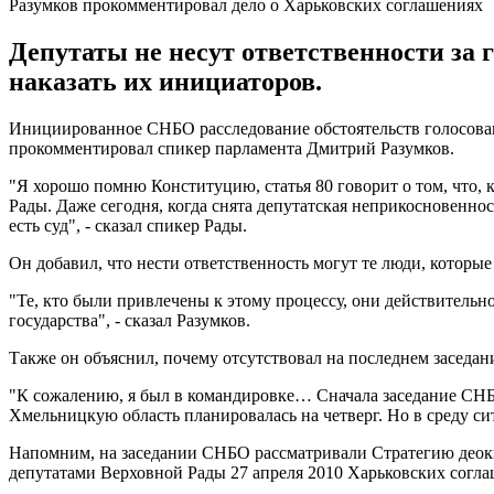
Разумков прокомментировал дело о Харьковских соглашениях
Депутаты не несут ответственности за 
наказать их инициаторов.
Инициированное СНБО расследование обстоятельств голосовани
прокомментировал спикер парламента Дмитрий Разумков.
"Я хорошо помню Конституцию, статья 80 говорит о том, что, 
Рады. Даже сегодня, когда снята депутатская неприкосновеннос
есть суд", - сказал спикер Рады.
Он добавил, что нести ответственность могут те люди, котор
"Те, кто были привлечены к этому процессу, они действительно
государства", - сказал Разумков.
Также он объяснил, почему отсутствовал на последнем заседа
"К сожалению, я был в командировке… Сначала заседание СНБО
Хмельницкую область планировалась на четверг. Но в среду сит
Напомним, на заседании СНБО рассматривали Стратегию деок
депутатами Верховной Рады 27 апреля 2010 Харьковских согла