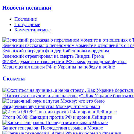
Новости политики
Последние
Популярные
Комментируемые
Зеленский рассказал о переломном моменте в отношениях с Т
Зеленский наградил фон дер Ляйен новым орденом
Зеленский отреагировал на смерть Линдси Грэма
ФИФА думает о возвращении РФ в международный футбол
Мерц оценил шансы РФ и Украины на победу в войне
Сюжеты
"Охотиться на лучника, а не на стрелу". Как Украине бороться 
Загадочный звук напугал Москву: что это было
Итоги 06.08: Санкции против РФ и дрон в Лейпциге
Банкет генералов. Последствия взрыва в Москве