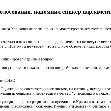
голосования, напомнил спикер парламент
я за Харьковские соглашения не может грозить ответственност
к счастью или к сожалению, народные депутаты не несут ответст
ть… Поэтому я не уверен, что в полном объеме та идея, которая 
ые инициировали данный вопрос.
 могут понести наказание, если они действовали не в интересах
нии СНБО.
, даже было соответствующее письмо, на пятницу, исходя из эт
уация изменилась и перенесли на четверг", - пояснил Разумков.
купации и реинтеграции аннексированного Крыма и в этом кон
шений о возможной госизмене. Именно эти действия, считают в 