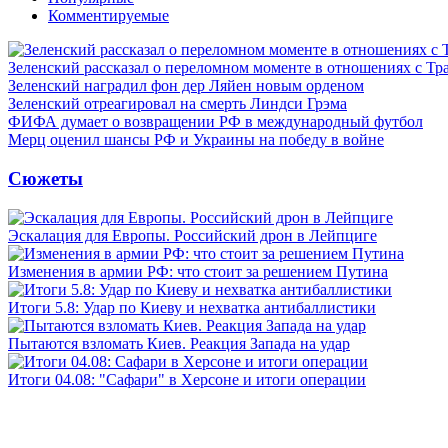
Комментируемые
Зеленский рассказал о переломном моменте в отношениях с Т
Зеленский наградил фон дер Ляйен новым орденом
Зеленский отреагировал на смерть Линдси Грэма
ФИФА думает о возвращении РФ в международный футбол
Мерц оценил шансы РФ и Украины на победу в войне
Сюжеты
Эскалация для Европы. Российский дрон в Лейпциге
Изменения в армии РФ: что стоит за решением Путина
Итоги 5.8: Удар по Киеву и нехватка антибаллистики
Пытаются взломать Киев. Реакция Запада на удар
Итоги 04.08: "Сафари" в Херсоне и итоги операции