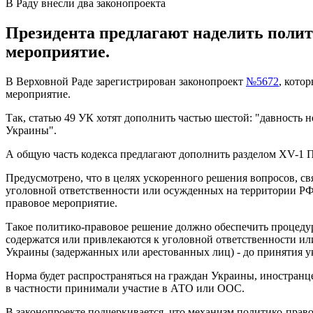
В Раду внесли два законопроекта
Президента предлагают наделить поли
мероприятие.
В Верховной Раде зарегистрирован законопроект
№5672
, кото
мероприятие.
Так, статью 49 УК хотят дополнить частью шестой: "давность 
Украины".
А общую часть кодекса предлагают дополнить разделом XV-1 
Предусмотрено, что в целях ускоренного решения вопросов, с
уголовной ответственности или осужденных на территории РФ;
правовое мероприятие.
Такое политико-правовое решение должно обеспечить процедур
содержатся или привлекаются к уголовной ответственности и
Украины (задержанных или арестованных лиц) - до принятия 
Норма будет распространяться на граждан Украины, иностранц
в частности принимали участие в АТО или ООС.
В законопроекте подчеркивается, что механизм политико-прав