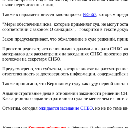
выше перечисленных лиц.
Также в парламент внесен законопроект
№5667
, которым пред
"Меры обеспечения иска, которые применяет суд, не могут о
соответствии с законом О санкциях", - говорится в тексте доку
Закон предусматривает, что обжалование в суде решений, пр
Проект определяет, что основными задачами аппарата СНБО яв
материалов для рассмотрения на заседаниях СНБО проектов ре
возложен на секретаря СНБО.
Предусмотрено, что субъекты, которые вносят на рассмотрени
ответственность за достоверность информации, содержащейся
Также прописано, что Верховному суду как суду первой инст
Административные дела в отношении законности решений СНБО
Кассационного административного суда не менее чем из пяти с
Отметим, сегодня
ожидается заседание СНБО
, но не по теме в
Новости от
Корреспондент.net
в Telegram. Подписывайтесь н