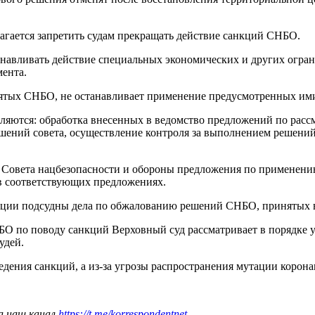
лагается запретить судам прекращать действие санкций СНБО.
станавливать действие специальных экономических и других о
мента.
инятых СНБО, не останавливает применение предусмотренных им
ляются: обработка внесенных в ведомство предложений по расс
шений совета, осуществление контроля за выполнением решений
е Совета нацбезопасности и обороны предложения по применению
 в соответствующих предложениях.
анции подсудны дела по обжалованию решений СНБО, принятых в
 по поводу санкций Верховный суд рассматривает в порядке у
удей.
ведения санкций, а из-за угрозы распространения мутации корона
а наш канал
https://t.me/korrespondentnet