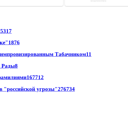
85
317
лке"
18
76
 с импровизированным Табачником
11
а Рады
8
фамилиями
167
7
12
в "российской угрозы"
276
7
34