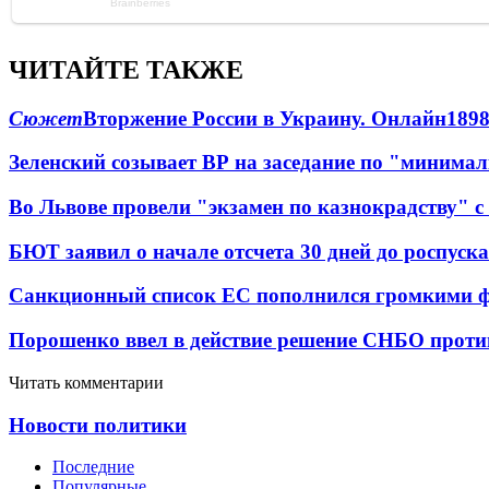
ЧИТАЙТЕ ТАКЖЕ
Сюжет
Вторжение России в Украину. Онлайн
189
Зеленский созывает ВР на заседание по "минима
Во Львове провели "экзамен по казнокрадству"
БЮТ заявил о начале отсчета 30 дней до роспуск
Санкционный список ЕС пополнился громкими 
Порошенко ввел в действие решение СНБО проти
Читать комментарии
Новости политики
Последние
Популярные