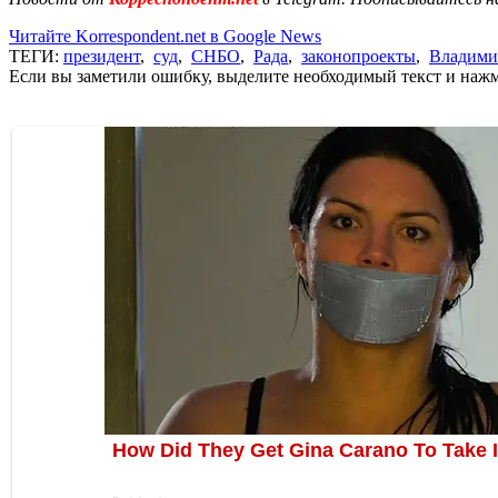
Читайте Korrespondent.net в Google News
ТЕГИ:
президент
,
суд
,
СНБО
,
Рада
,
законопроекты
,
Владими
Если вы заметили ошибку, выделите необходимый текст и нажми