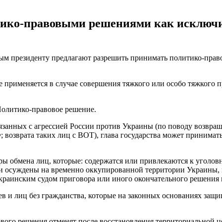
тико-правовыми решениями как исключи
рым президенту предлагают разрешить принимать политико-прав
не применяется в случае совершения тяжкого или особо тяжкого
Политико-правовое решение.
вязанных с агрессией России против Украины (по поводу возвр
 возврата таких лиц с ВОТ), глава государства может принимат
ы обмена лиц, которые: содержатся или привлекаются к уголов
ли осуждены на временно оккупированной территории Украины, 
украинским судом приговора или иного окончательного решения
ев и лиц без гражданства, которые на законных основаниях защ
ового решения отменят после восстановления территориальной 