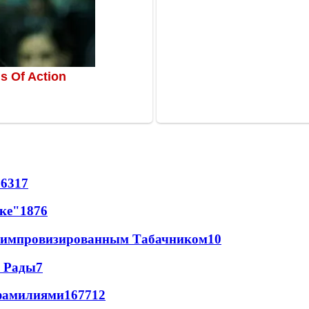
76
317
лке"
18
76
 с импровизированным Табачником
10
а Рады
7
фамилиями
167
7
12