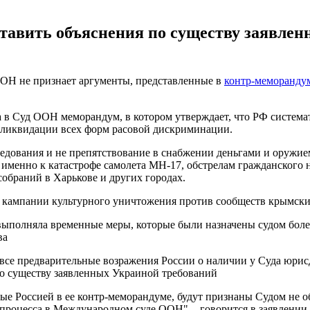
тавить объяснения по существу заявлен
ОН не признает аргументы, представленные в
контр-меморандум
ла в Суд ООН меморандум, в котором утверждает, что РФ систе
ликвидации всех форм расовой дискриминации.
следования и не препятствование в снабжении деньгами и оруж
 именно к катастрофе самолета MH-17, обстрелам гражданского 
обраний в Харькове и других городах.
е кампании культурного уничтожения против сообществ крымски
 выполняла временные меры, которые были назначены судом более
ва
все предварительные возражения России о наличии у Суда юрис
 по существу заявленных Украиной требований
нные Россией в ее контр-меморандуме, будут признаны Судом не
 процесса в Международном суде ООН", - говорится в заявлени