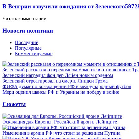
В Венгрии озвучили ожидания от Зеленского
59
7
2
Читать комментарии
Новости политики
Последние
Популярные
Комментируемые
Зеленский рассказал о переломном моменте в отношениях с Т
Зеленский наградил фон дер Ляйен новым орденом
Зеленский отреагировал на смерть Линдси Грэма
ФИФА думает о возвращении РФ в международный футбол
Мерц оценил шансы РФ и Украины на победу в войне
Сюжеты
Эскалация для Европы. Российский дрон в Лейпциге
Изменения в армии РФ: что стоит за решением Путина