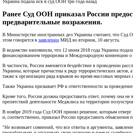
Украина подала иск в суд ООН три года назад
Ранее Суд ООН приказал России предос
предварительные возражения.
В Министерстве иностранных дел Украины считают, что Суд О
этом говорится в
заявлении
МИД во вторник, 10 августа.
В ведомстве напомнили, что 12 июня 2018 года Украина пода
финансированием терроризма и Международную конвенцию о 
В частности, России вменяется бездействие в проведении рас
Украины, которые причастны к ряду террористических актов, а
также к организации ряда взрывов во время массовых мирных с
Также Украина призывает РФ к ответственности за проведени
Кроме того, Россия должна предоставить ответ, почему она не
препятствий деятельности Меджлиса на территории полуостро
В ноябре 2019 года Суд ООН принял решение, которым отверг 
и, соответственно, приказал России предоставить объяснения
"Не возникает сомнений, что все ответы и аргументы, заявле
прорабатывать и отстаивать свою позицию в рамках судебного