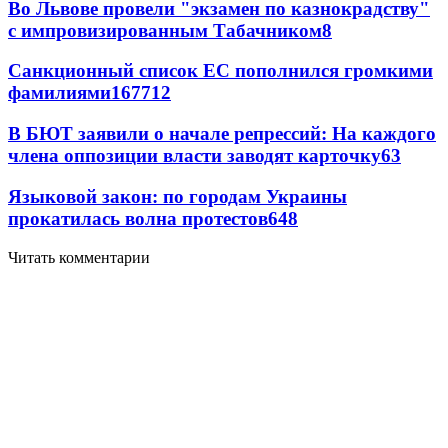
Во Львове провели "экзамен по казнокрадству"
с импровизированным Табачником
8
Санкционный список ЕС пополнился громкими
фамилиями
167
7
12
В БЮТ заявили о начале репрессий: На каждого
члена оппозиции власти заводят карточку
6
3
Языковой закон: по городам Украины
прокатилась волна протестов
6
48
Читать комментарии