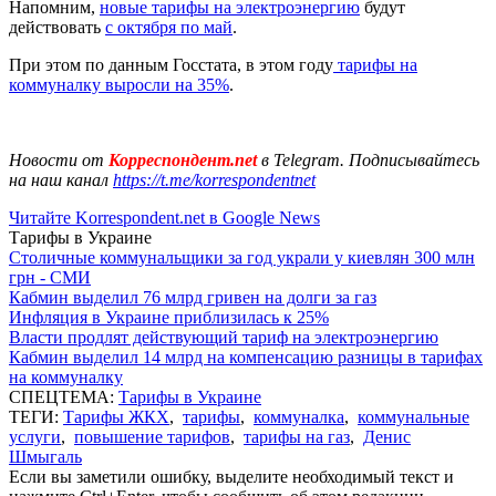
Напомним,
новые тарифы на электроэнергию
будут
действовать
с октября по май
.
При этом по данным Госстата, в этом году
тарифы на
коммуналку выросли на 35%
.
Новости от
Корреспондент.net
в Telegram. Подписывайтесь
на наш канал
https://t.me/korrespondentnet
Читайте Korrespondent.net в Google News
Тарифы в Украине
Столичные коммунальщики за год украли у киевлян 300 млн
грн - СМИ
Кабмин выделил 76 млрд гривен на долги за газ
Инфляция в Украине приблизилась к 25%
Власти продлят действующий тариф на электроэнергию
Кабмин выделил 14 млрд на компенсацию разницы в тарифах
на коммуналку
СПЕЦТЕМА:
Тарифы в Украине
ТЕГИ:
Тарифы ЖКХ
,
тарифы
,
коммуналка
,
коммунальные
услуги
,
повышение тарифов
,
тарифы на газ
,
Денис
Шмыгаль
Если вы заметили ошибку, выделите необходимый текст и