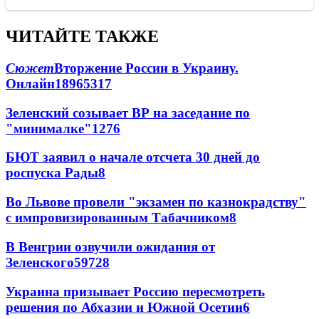
ЧИТАЙТЕ ТАКЖЕ
Сюжет
Вторжение России в Украину.
Онлайн
189
65
317
Зеленский созывает ВР на заседание по
"минималке"
12
76
БЮТ заявил о начале отсчета 30 дней до
роспуска Рады
8
Во Львове провели "экзамен по казнокрадству"
с импровизированным Табачником
8
В Венгрии озвучили ожидания от
Зеленского
59
7
28
Украина призывает Россию пересмотреть
решения по Абхазии и Южной Осетии
6