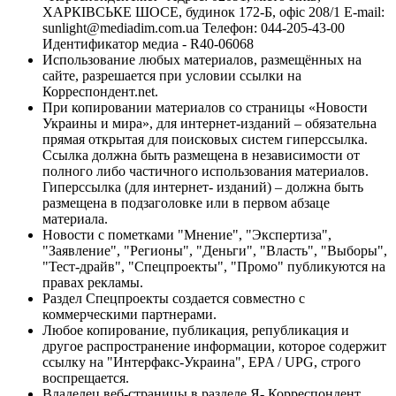
ХАРКІВСЬКЕ ШОСЕ, будинок 172-Б, офіс 208/1 E-mail:
sunlight@mediadim.com.ua
Телефон: 044-205-43-00
Идентификатор медиа - R40-06068
Использование любых материалов, размещённых на
сайте, разрешается при условии ссылки на
Корреспондент.net.
При копировании материалов со страницы «Новости
Украины и мира», для интернет-изданий – обязательна
прямая открытая для поисковых систем гиперссылка.
Ссылка должна быть размещена в независимости от
полного либо частичного использования материалов.
Гиперссылка (для интернет- изданий) – должна быть
размещена в подзаголовке или в первом абзаце
материала.
Новости с пометками "Мнение", "Экспертиза",
"Заявление", "Регионы", "Деньги", "Власть", "Выборы",
"Тест-драйв", "Спецпроекты", "Промо" публикуются на
правах рекламы.
Раздел Спецпроекты создается совместно с
коммерческими партнерами.
Любое копирование, публикация, републикация и
другое распространение информации, которое содержит
ссылку на "Интерфакс-Украина", EPA / UPG, строго
воспрещается.
Владелец веб-страницы в разделе Я- Корреспондент