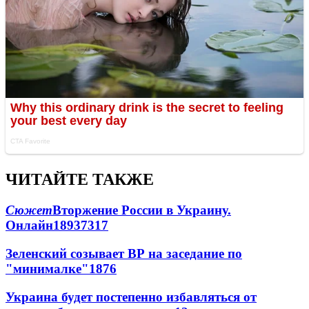
ЧИТАЙТЕ ТАКЖЕ
Сюжет
Вторжение России в Украину.
Онлайн
189
37
317
Зеленский созывает ВР на заседание по
"минималке"
18
76
Украина будет постепенно избавляться от