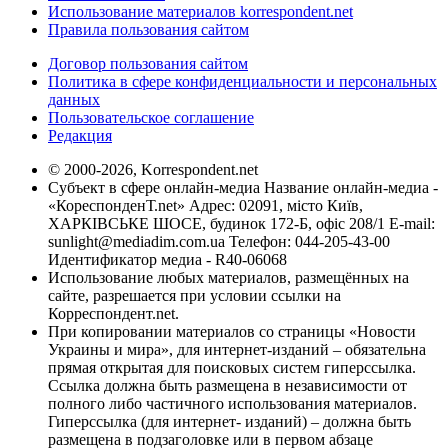
Использование материалов korrespondent.net
Правила пользования сайтом
Договор пользования сайтом
Политика в сфере конфиденциальности и персональных
данных
Пользовательское соглашение
Редакция
© 2000-2026, Korrespondent.net
Субъект в сфере онлайн-медиа Название онлайн-медиа -
«КореспонденТ.net» Адрес: 02091, місто Київ,
ХАРКІВСЬКЕ ШОСЕ, будинок 172-Б, офіс 208/1 E-mail:
sunlight@mediadim.com.ua
Телефон: 044-205-43-00
Идентификатор медиа - R40-06068
Использование любых материалов, размещённых на
сайте, разрешается при условии ссылки на
Корреспондент.net.
При копировании материалов со страницы «Новости
Украины и мира», для интернет-изданий – обязательна
прямая открытая для поисковых систем гиперссылка.
Ссылка должна быть размещена в независимости от
полного либо частичного использования материалов.
Гиперссылка (для интернет- изданий) – должна быть
размещена в подзаголовке или в первом абзаце