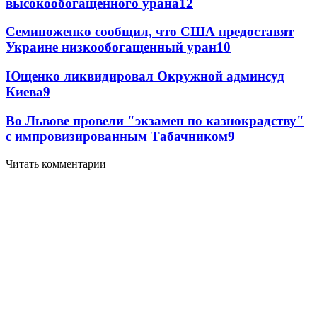
высокообогащенного урана
12
Семиноженко сообщил, что США предоставят
Украине низкообогащенный уран
10
Ющенко ликвидировал Окружной админсуд
Киева
9
Во Львове провели "экзамен по казнокрадству"
с импровизированным Табачником
9
Читать комментарии