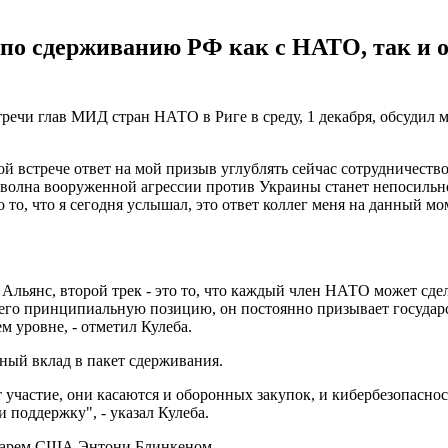
 по сдерживанию РФ как с НАТО, так и 
ечи глав МИД стран НАТО в Риге в среду, 1 декабря, обсудил 
й встрече ответ на мой призыв углублять сейчас сотрудничество
я волна вооруженной агрессии против Украины станет непосильно
о то, что я сегодня услышал, это ответ коллег меня на данный м
 Альянс, второй трек - это то, что каждый член НАТО может сд
его принципиальную позицию, он постоянно призывает государс
м уровне, - отметил Кулеба.
ный вклад в пакет сдерживания.
участие, они касаются и оборонных закупок, и кибербезопаснос
 поддержку", - указал Кулеба.
ретарем США Энтони Блинкеном.