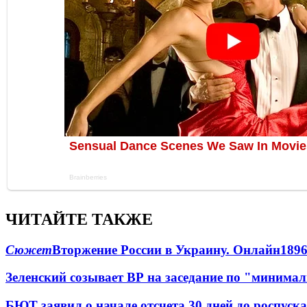
ЧИТАЙТЕ ТАКЖЕ
Сюжет
Вторжение России в Украину. Онлайн
189
Зеленский созывает ВР на заседание по "минима
БЮТ заявил о начале отсчета 30 дней до роспуск