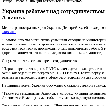
Завтра Кулеба в Швеции встретится с Блинкеном
Украина работает над сотрудничеством
Альянса.
Министр иностранных дел Украины Дмитрий Кулеба в ходе встр
Украина
.
"Главное, что мы очень четко услышали сегодня на министерско
четкие сигналы на всех уровнях России о том, что любая нова
всех этих трех треках происходит очень динамичная работа. Эт
формированием этого пакета сдерживания", - сказал министр.
Он уточнил, что есть два трека сотрудничества.
"Первый трек - это то, что НАТО может сделать как целостный
очень благодарны генсекретарю НАТО Йенсу Столтенбергу за 
развивать взаимодействие в сфере безопасности на двусторонне
На данный момет Украина обсуждает с каждой страной возмож
"Также есть механизмы Альянса, в которых Украина принимает 
Альянсом сейчас над тем, чтобы получать конкретную помощь и
Также он сообщил, что завтра в Швеции встретится с госсек