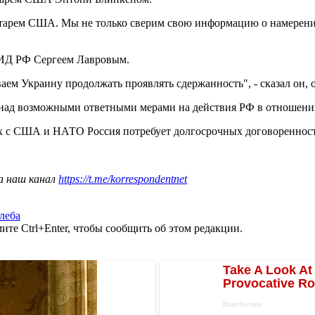
ретарем США. Мы не только сверим свою информацию о намерени
МИД РФ Сергеем Лавровым.
аем Украину продолжать проявлять сдержанность", - сказал он,
и над возможными ответными мерами на действия РФ в отношен
ах с США и НАТО Россия потребует долгосрочных договореннос
а наш канал
https://t.me/korrespondentnet
леба
те Ctrl+Enter, чтобы сообщить об этом редакции.