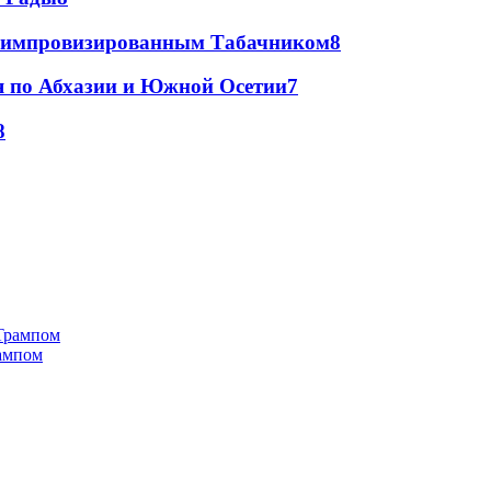
 с импровизированным Табачником
8
я по Абхазии и Южной Осетии
7
8
рампом