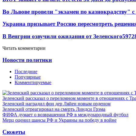
Во Львове провели "экзамен по казнокрадству"
Украина призывает Россию пересмотреть решени
В Венгрии озвучили ожидания от Зеленского
59
7
2
Читать комментарии
Новости политики
Последние
Популярные
Комментируемые
Зеленский рассказал о переломном моменте в отношениях с Т
Зеленский наградил фон дер Ляйен новым орденом
Зеленский отреагировал на смерть Линдси Грэма
ФИФА думает о возвращении РФ в международный футбол
Мерц оценил шансы РФ и Украины на победу в войне
Сюжеты