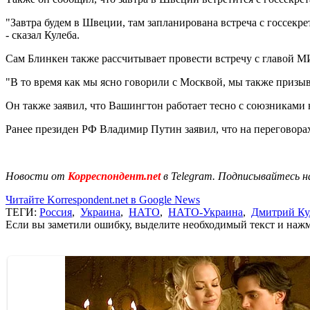
"Завтра будем в Швеции, там запланирована встреча с госсек
- сказал Кулеба.
Сам Блинкен также рассчитывает провести встречу с главой 
"В то время как мы ясно говорили с Москвой, мы также призыв
Он также заявил, что Вашингтон работает тесно с союзникам
Ранее президен РФ Владимир Путин заявил, что на переговор
Новости от
Корреспондент.net
в Telegram. Подписывайтесь н
Читайте Korrespondent.net в Google News
ТЕГИ:
Россия
,
Украина
,
НАТО
,
НАТО-Украина
,
Дмитрий Ку
Если вы заметили ошибку, выделите необходимый текст и нажми