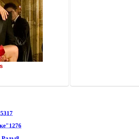
65
317
лке"
12
76
а Рады
8